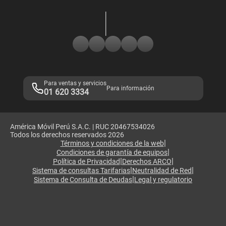
Devoluciones por interrupciones
Consultas en línea
Atención de reclamos
Samsung A57
Consulta de reclamos
Consulta de IMEI
Adquirientes iPhone 6, 6S y SE
Hablando Claro
Mensaje de Seguridad
Samsung S25 Ultra
Consideraciones
Términos y Condiciones de Tienda Claro
Libro de Reclamaciones
Legales de marketplace
Para ventas y servicios
Para información
01 620 3334
América Móvil Perú S.A.C. | RUC 20467534026
Todos los derechos reservados 2026
|
Términos y condiciones de la web
|
Condiciones de garantía de equipos
|
|
Política de Privacidad
Derechos ARCO
|
|
Sistema de consultas Tarifarias
Neutralidad de Red
|
Sistema de Consulta de Deudas
Legal y regulatorio