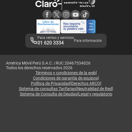
Consulta de reclamos
Consulta de IMEI
Adquirientes iPhone 6, 6S y SE
Hablando Claro
Mensaje de Seguridad
Samsung S25 Ultra
Consideraciones
Términos y Condiciones de Tienda Claro
Libro de Reclamaciones
Legales de marketplace
Para ventas y servicios
Para información
01 620 3334
América Móvil Perú S.A.C. | RUC 20467534026
Todos los derechos reservados 2026
|
Términos y condiciones de la web
|
Condiciones de garantía de equipos
|
|
Política de Privacidad
Derechos ARCO
|
|
Sistema de consultas Tarifarias
Neutralidad de Red
|
Sistema de Consulta de Deudas
Legal y regulatorio