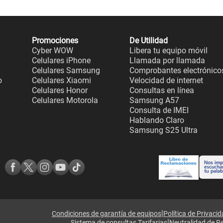
Promociones
De Utilidad
Cyber WOW
Libera tu equipo móvil
Celulares iPhone
Llamada por llamada
Celulares Samsung
Comprobantes electrónico
o
Celulares Xiaomi
Velocidad de internet
Celulares Honor
Consultas en línea
Celulares Motorola
Samsung A57
Consulta de IMEI
Hablando Claro
Samsung S25 Ultra
|
Condiciones de garantía de equipos
Política de Privaci
|
Sistema de consultas Tarifarias
Neutralidad de R