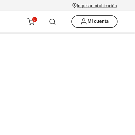
Ingresar mi ubicación
0
Mi cuenta