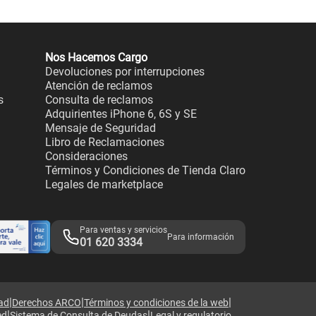
Nos Hacemos Cargo
Devoluciones por interrupciones
Atención de reclamos
s
Consulta de reclamos
Adquirientes iPhone 6, 6S y SE
Mensaje de Seguridad
Libro de Reclamaciones
Consideraciones
Términos y Condiciones de Tienda Claro
Legales de marketplace
Para ventas y servicios
Para información
01 620 3334
|
|
|
dad
Derechos ARCO
Términos y condiciones de la web
|
|
ed
Sistema de Consulta de Deudas
Legal y regulatorio