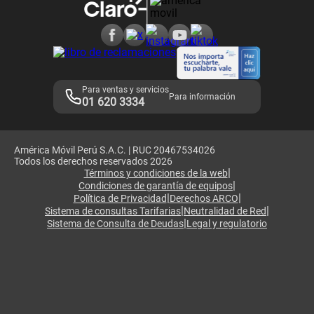
Consulta de reclamos
Consulta de IMEI
Adquirientes iPhone 6, 6S y SE
Hablando Claro
Mensaje de Seguridad
Samsung S25 Ultra
Consideraciones
Términos y Condiciones de Tienda Claro
Libro de Reclamaciones
Legales de marketplace
Para ventas y servicios
Para información
01 620 3334
América Móvil Perú S.A.C. | RUC 20467534026
Todos los derechos reservados 2026
|
Términos y condiciones de la web
|
Condiciones de garantía de equipos
|
|
Política de Privacidad
Derechos ARCO
|
|
Sistema de consultas Tarifarias
Neutralidad de Red
|
Sistema de Consulta de Deudas
Legal y regulatorio