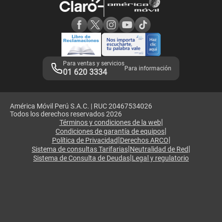
Consulta de reclamos
Consulta de IMEI
Adquirientes iPhone 6, 6S y SE
Hablando Claro
Mensaje de Seguridad
Samsung S25 Ultra
Consideraciones
Términos y Condiciones de Tienda Claro
Libro de Reclamaciones
Legales de marketplace
Para ventas y servicios
Para información
01 620 3334
América Móvil Perú S.A.C. | RUC 20467534026
Todos los derechos reservados 2026
|
Términos y condiciones de la web
|
Condiciones de garantía de equipos
|
|
Política de Privacidad
Derechos ARCO
|
|
Sistema de consultas Tarifarias
Neutralidad de Red
|
Sistema de Consulta de Deudas
Legal y regulatorio