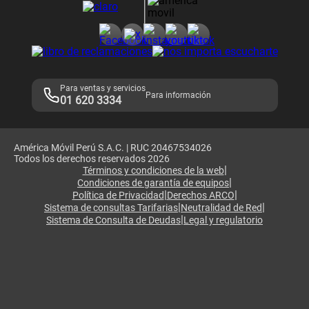
Consulta de reclamos
Consulta de IMEI
Adquirientes iPhone 6, 6S y SE
Hablando Claro
Mensaje de Seguridad
Samsung S25 Ultra
Consideraciones
Términos y Condiciones de Tienda Claro
Libro de Reclamaciones
Legales de marketplace
Para ventas y servicios
Para información
01 620 3334
América Móvil Perú S.A.C. | RUC 20467534026
Todos los derechos reservados 2026
|
Términos y condiciones de la web
|
Condiciones de garantía de equipos
|
|
Política de Privacidad
Derechos ARCO
|
|
Sistema de consultas Tarifarias
Neutralidad de Red
|
Sistema de Consulta de Deudas
Legal y regulatorio