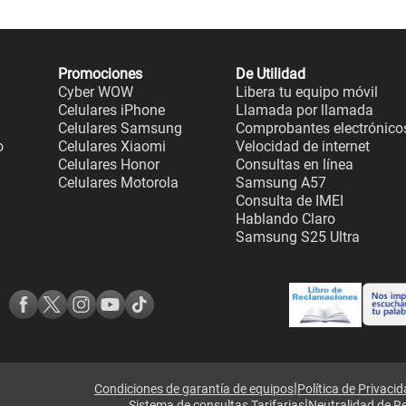
Promociones
De Utilidad
Cyber WOW
Libera tu equipo móvil
Celulares iPhone
Llamada por llamada
Celulares Samsung
Comprobantes electrónico
o
Celulares Xiaomi
Velocidad de internet
Celulares Honor
Consultas en línea
Celulares Motorola
Samsung A57
Consulta de IMEI
Hablando Claro
Samsung S25 Ultra
|
Condiciones de garantía de equipos
Política de Privaci
|
Sistema de consultas Tarifarias
Neutralidad de R