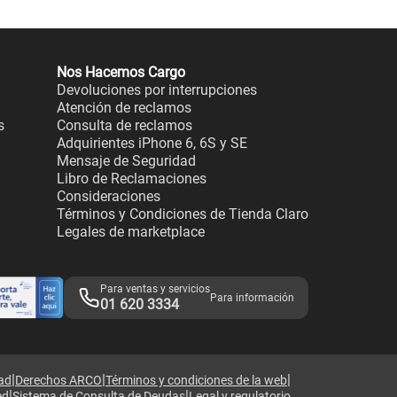
Nos Hacemos Cargo
Devoluciones por interrupciones
Atención de reclamos
s
Consulta de reclamos
Adquirientes iPhone 6, 6S y SE
Mensaje de Seguridad
Libro de Reclamaciones
Consideraciones
Términos y Condiciones de Tienda Claro
Legales de marketplace
Para ventas y servicios
Para información
01 620 3334
|
|
|
dad
Derechos ARCO
Términos y condiciones de la web
|
|
ed
Sistema de Consulta de Deudas
Legal y regulatorio