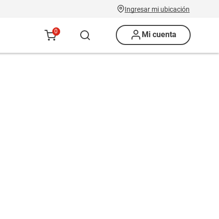
Ingresar mi ubicación
0
Mi cuenta