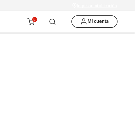
Ingresar mi ubicación
0
Mi cuenta