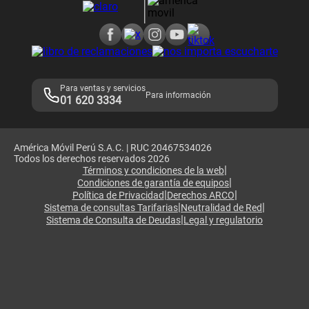
Consulta de reclamos
Consulta de IMEI
Adquirientes iPhone 6, 6S y SE
Hablando Claro
Mensaje de Seguridad
Samsung S25 Ultra
Consideraciones
Términos y Condiciones de Tienda Claro
Libro de Reclamaciones
Legales de marketplace
Para ventas y servicios
Para información
01 620 3334
América Móvil Perú S.A.C. | RUC 20467534026
Todos los derechos reservados 2026
|
Términos y condiciones de la web
|
Condiciones de garantía de equipos
|
|
Política de Privacidad
Derechos ARCO
|
|
Sistema de consultas Tarifarias
Neutralidad de Red
|
Sistema de Consulta de Deudas
Legal y regulatorio