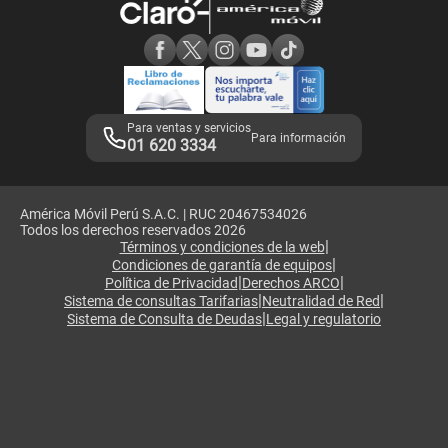
Consulta de reclamos
Consulta de IMEI
Adquirientes iPhone 6, 6S y SE
Hablando Claro
Mensaje de Seguridad
Samsung S25 Ultra
Consideraciones
Términos y Condiciones de Tienda Claro
Libro de Reclamaciones
Legales de marketplace
Para ventas y servicios
Para información
01 620 3334
América Móvil Perú S.A.C. | RUC 20467534026
Todos los derechos reservados 2026
|
Términos y condiciones de la web
|
Condiciones de garantía de equipos
|
|
Política de Privacidad
Derechos ARCO
|
|
Sistema de consultas Tarifarias
Neutralidad de Red
|
Sistema de Consulta de Deudas
Legal y regulatorio