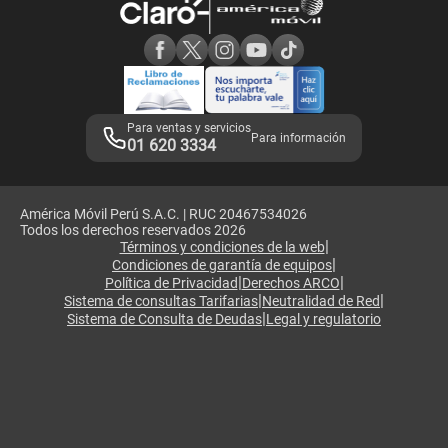
Consulta de reclamos
Consulta de IMEI
Adquirientes iPhone 6, 6S y SE
Hablando Claro
Mensaje de Seguridad
Samsung S25 Ultra
Consideraciones
Términos y Condiciones de Tienda Claro
Libro de Reclamaciones
Legales de marketplace
Para ventas y servicios
Para información
01 620 3334
América Móvil Perú S.A.C. | RUC 20467534026
Todos los derechos reservados 2026
|
Términos y condiciones de la web
|
Condiciones de garantía de equipos
|
|
Política de Privacidad
Derechos ARCO
|
|
Sistema de consultas Tarifarias
Neutralidad de Red
|
Sistema de Consulta de Deudas
Legal y regulatorio