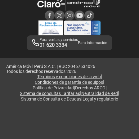
Consulta de reclamos
Consulta de IMEI
Adquirientes iPhone 6, 6S y SE
Hablando Claro
Mensaje de Seguridad
Samsung S25 Ultra
Consideraciones
Términos y Condiciones de Tienda Claro
Libro de Reclamaciones
Legales de marketplace
Para ventas y servicios
Para información
01 620 3334
América Móvil Perú S.A.C. | RUC 20467534026
Todos los derechos reservados 2026
|
Términos y condiciones de la web
|
Condiciones de garantía de equipos
|
|
Política de Privacidad
Derechos ARCO
|
|
Sistema de consultas Tarifarias
Neutralidad de Red
|
Sistema de Consulta de Deudas
Legal y regulatorio