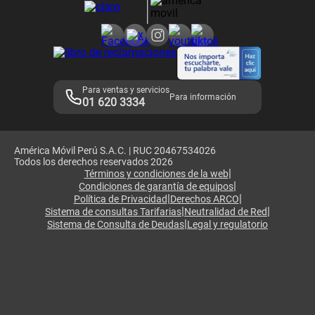
Consulta de reclamos
Consulta de IMEI
Adquirientes iPhone 6, 6S y SE
Hablando Claro
Mensaje de Seguridad
Samsung S25 Ultra
Consideraciones
Términos y Condiciones de Tienda Claro
Libro de Reclamaciones
Legales de marketplace
Para ventas y servicios
Para información
01 620 3334
América Móvil Perú S.A.C. | RUC 20467534026
Todos los derechos reservados 2026
|
Términos y condiciones de la web
|
Condiciones de garantía de equipos
|
|
Política de Privacidad
Derechos ARCO
|
|
Sistema de consultas Tarifarias
Neutralidad de Red
|
Sistema de Consulta de Deudas
Legal y regulatorio