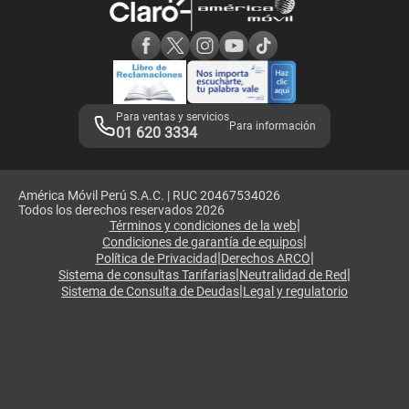
Consulta de reclamos
Consulta de IMEI
Adquirientes iPhone 6, 6S y SE
Hablando Claro
Mensaje de Seguridad
Samsung S25 Ultra
Consideraciones
Términos y Condiciones de Tienda Claro
Libro de Reclamaciones
Legales de marketplace
Para ventas y servicios
Para información
01 620 3334
América Móvil Perú S.A.C. | RUC 20467534026
Todos los derechos reservados 2026
|
Términos y condiciones de la web
|
Condiciones de garantía de equipos
|
|
Política de Privacidad
Derechos ARCO
|
|
Sistema de consultas Tarifarias
Neutralidad de Red
|
Sistema de Consulta de Deudas
Legal y regulatorio