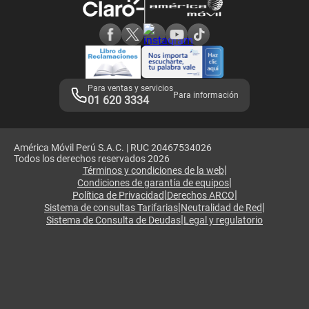
Consulta de reclamos
Consulta de IMEI
Adquirientes iPhone 6, 6S y SE
Hablando Claro
Mensaje de Seguridad
Samsung S25 Ultra
Consideraciones
Términos y Condiciones de Tienda Claro
Libro de Reclamaciones
Legales de marketplace
Para ventas y servicios
Para información
01 620 3334
América Móvil Perú S.A.C. | RUC 20467534026
Todos los derechos reservados 2026
|
Términos y condiciones de la web
|
Condiciones de garantía de equipos
|
|
Política de Privacidad
Derechos ARCO
|
|
Sistema de consultas Tarifarias
Neutralidad de Red
|
Sistema de Consulta de Deudas
Legal y regulatorio