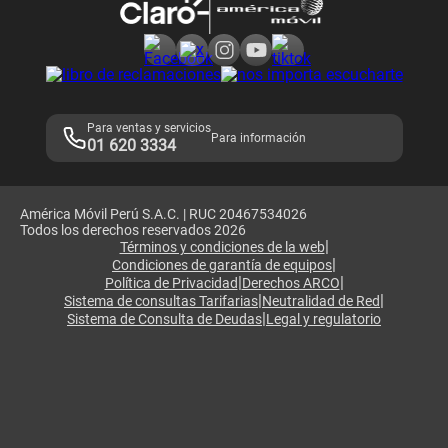
Consulta de reclamos
Consulta de IMEI
Adquirientes iPhone 6, 6S y SE
Hablando Claro
Mensaje de Seguridad
Samsung S25 Ultra
Consideraciones
Términos y Condiciones de Tienda Claro
Libro de Reclamaciones
Legales de marketplace
Para ventas y servicios
Para información
01 620 3334
América Móvil Perú S.A.C. | RUC 20467534026
Todos los derechos reservados 2026
|
Términos y condiciones de la web
|
Condiciones de garantía de equipos
|
|
Política de Privacidad
Derechos ARCO
|
|
Sistema de consultas Tarifarias
Neutralidad de Red
|
Sistema de Consulta de Deudas
Legal y regulatorio