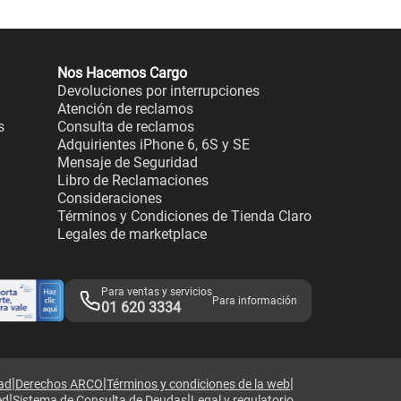
Nos Hacemos Cargo
Devoluciones por interrupciones
Atención de reclamos
s
Consulta de reclamos
Adquirientes iPhone 6, 6S y SE
Mensaje de Seguridad
Libro de Reclamaciones
Consideraciones
Términos y Condiciones de Tienda Claro
Legales de marketplace
Para ventas y servicios
Para información
01 620 3334
|
|
|
dad
Derechos ARCO
Términos y condiciones de la web
|
|
ed
Sistema de Consulta de Deudas
Legal y regulatorio