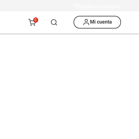
Ingresar mi ubicación
0
Mi cuenta