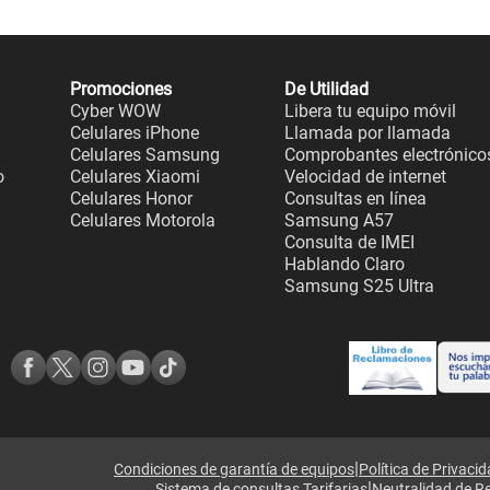
Promociones
De Utilidad
Cyber WOW
Libera tu equipo móvil
Celulares iPhone
Llamada por llamada
Celulares Samsung
Comprobantes electrónico
o
Celulares Xiaomi
Velocidad de internet
Celulares Honor
Consultas en línea
Celulares Motorola
Samsung A57
Consulta de IMEI
Hablando Claro
Samsung S25 Ultra
|
Condiciones de garantía de equipos
Política de Privaci
|
Sistema de consultas Tarifarias
Neutralidad de R