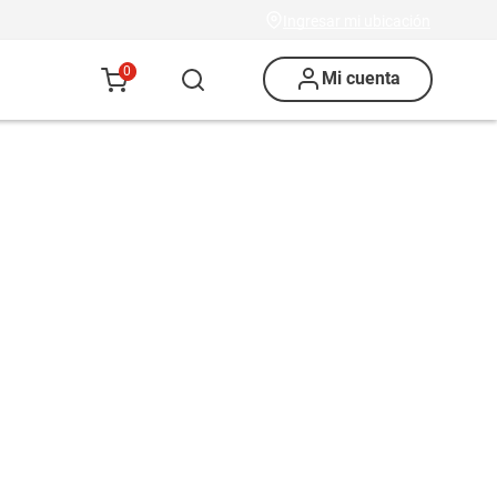
Ingresar mi ubicación
0
Mi cuenta