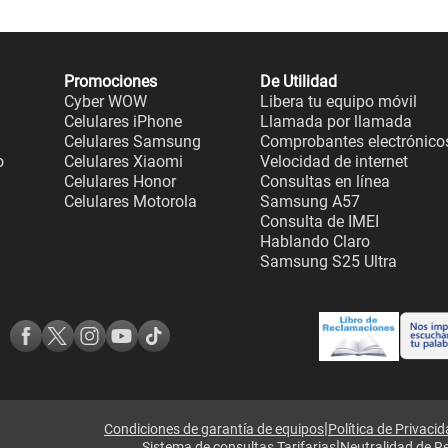
Promociones
De Utilidad
Cyber WOW
Libera tu equipo móvil
Celulares iPhone
Llamada por llamada
Celulares Samsung
Comprobantes electrónico
o
Celulares Xiaomi
Velocidad de internet
Celulares Honor
Consultas en línea
Celulares Motorola
Samsung A57
Consulta de IMEI
Hablando Claro
Samsung S25 Ultra
|
Condiciones de garantía de equipos
Política de Privaci
|
Sistema de consultas Tarifarias
Neutralidad de R