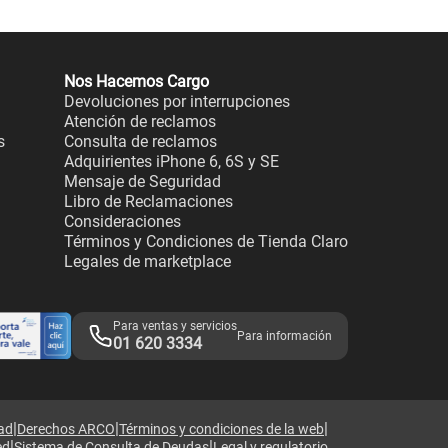
Nos Hacemos Cargo
Devoluciones por interrupciones
Atención de reclamos
s
Consulta de reclamos
Adquirientes iPhone 6, 6S y SE
Mensaje de Seguridad
Libro de Reclamaciones
Consideraciones
Términos y Condiciones de Tienda Claro
Legales de marketplace
Para ventas y servicios
Para información
01 620 3334
|
|
|
dad
Derechos ARCO
Términos y condiciones de la web
|
|
ed
Sistema de Consulta de Deudas
Legal y regulatorio