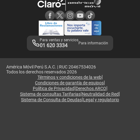
Consulta de reclamos
Consulta de IMEI
Adquirientes iPhone 6, 6S y SE
Hablando Claro
Mensaje de Seguridad
Samsung S25 Ultra
Consideraciones
Términos y Condiciones de Tienda Claro
Libro de Reclamaciones
Legales de marketplace
Para ventas y servicios
Para información
01 620 3334
América Móvil Perú S.A.C. | RUC 20467534026
Todos los derechos reservados 2026
|
Términos y condiciones de la web
|
Condiciones de garantía de equipos
|
|
Política de Privacidad
Derechos ARCO
|
|
Sistema de consultas Tarifarias
Neutralidad de Red
|
Sistema de Consulta de Deudas
Legal y regulatorio