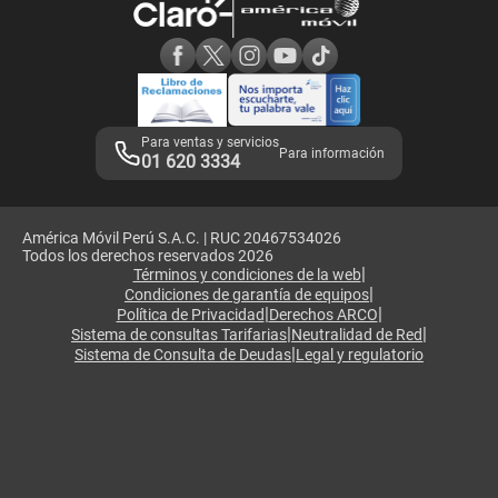
Consulta de reclamos
Consulta de IMEI
Adquirientes iPhone 6, 6S y SE
Hablando Claro
Mensaje de Seguridad
Samsung S25 Ultra
Consideraciones
Términos y Condiciones de Tienda Claro
Libro de Reclamaciones
Legales de marketplace
Para ventas y servicios
Para información
01 620 3334
América Móvil Perú S.A.C. | RUC 20467534026
Todos los derechos reservados 2026
|
Términos y condiciones de la web
|
Condiciones de garantía de equipos
|
|
Política de Privacidad
Derechos ARCO
|
|
Sistema de consultas Tarifarias
Neutralidad de Red
|
Sistema de Consulta de Deudas
Legal y regulatorio