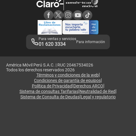
Consulta de reclamos
Consulta de IMEI
Adquirientes iPhone 6, 6S y SE
Hablando Claro
Mensaje de Seguridad
Samsung S25 Ultra
Consideraciones
Términos y Condiciones de Tienda Claro
Libro de Reclamaciones
Legales de marketplace
Para ventas y servicios
Para información
01 620 3334
América Móvil Perú S.A.C. | RUC 20467534026
Todos los derechos reservados 2026
|
Términos y condiciones de la web
|
Condiciones de garantía de equipos
|
|
Política de Privacidad
Derechos ARCO
|
|
Sistema de consultas Tarifarias
Neutralidad de Red
|
Sistema de Consulta de Deudas
Legal y regulatorio