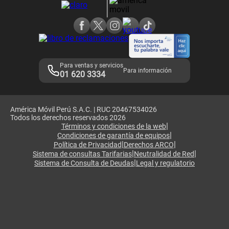
Consulta de reclamos
Consulta de IMEI
Adquirientes iPhone 6, 6S y SE
Hablando Claro
Mensaje de Seguridad
Samsung S25 Ultra
Consideraciones
Términos y Condiciones de Tienda Claro
Libro de Reclamaciones
Legales de marketplace
Para ventas y servicios
Para información
01 620 3334
América Móvil Perú S.A.C. | RUC 20467534026
Todos los derechos reservados 2026
|
Términos y condiciones de la web
|
Condiciones de garantía de equipos
|
|
Política de Privacidad
Derechos ARCO
|
|
Sistema de consultas Tarifarias
Neutralidad de Red
|
Sistema de Consulta de Deudas
Legal y regulatorio