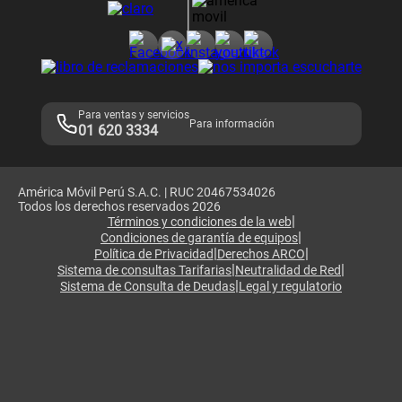
Consulta de reclamos
Consulta de IMEI
Adquirientes iPhone 6, 6S y SE
Hablando Claro
Mensaje de Seguridad
Samsung S25 Ultra
Consideraciones
Términos y Condiciones de Tienda Claro
Libro de Reclamaciones
Legales de marketplace
Para ventas y servicios
Para información
01 620 3334
América Móvil Perú S.A.C. | RUC 20467534026
Todos los derechos reservados 2026
|
Términos y condiciones de la web
|
Condiciones de garantía de equipos
|
|
Política de Privacidad
Derechos ARCO
|
|
Sistema de consultas Tarifarias
Neutralidad de Red
|
Sistema de Consulta de Deudas
Legal y regulatorio