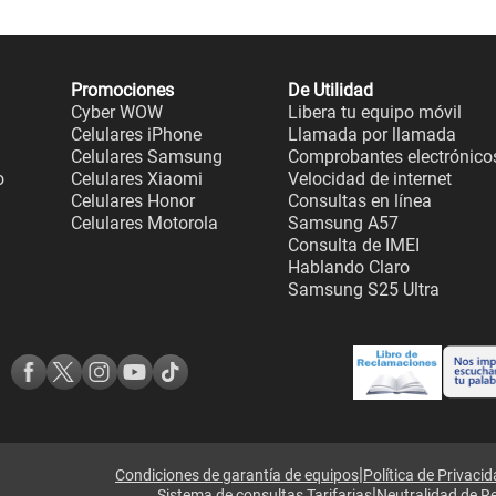
Promociones
De Utilidad
Cyber WOW
Libera tu equipo móvil
Celulares iPhone
Llamada por llamada
Celulares Samsung
Comprobantes electrónico
o
Celulares Xiaomi
Velocidad de internet
Celulares Honor
Consultas en línea
Celulares Motorola
Samsung A57
Consulta de IMEI
Hablando Claro
Samsung S25 Ultra
|
Condiciones de garantía de equipos
Política de Privaci
|
Sistema de consultas Tarifarias
Neutralidad de R