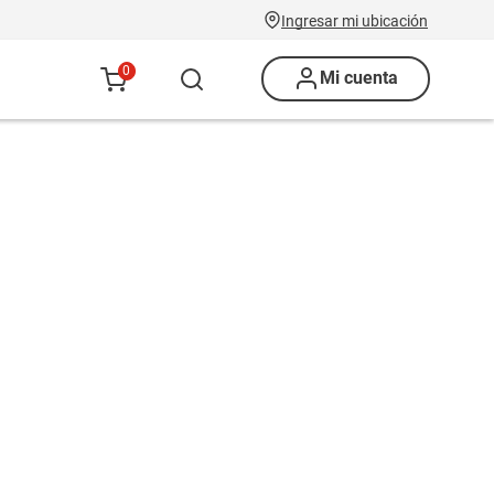
Ingresar mi ubicación
0
Mi cuenta