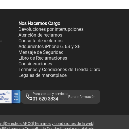
Nos Hacemos Cargo
Devoluciones por interrupciones
Atención de reclamos
s
Consulta de reclamos
Adquirientes iPhone 6, 6S y SE
Mensaje de Seguridad
Libro de Reclamaciones
Consideraciones
Términos y Condiciones de Tienda Claro
Legales de marketplace
Para ventas y servicios
Para información
01 620 3334
|
|
|
dad
Derechos ARCO
Términos y condiciones de la web
|
|
ed
Sistema de Consulta de Deudas
Legal y regulatorio