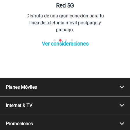
Red 5G
Pl
isfruta de una gran conexión para tu
Com
línea de telefonía móvil postpago y
prepago.
Ver consideraciones
Planes Móviles
Portabilidad
Línea Nueva
Internet & TV
Línea Adicional
Planes ilimitados
Internet Fibra Óptica
Prepago Chévere
Internet + TV
Migración
Promociones
Mejora tu plan