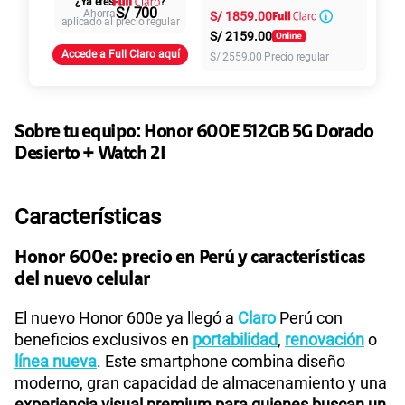
¿Ya eres
?
S/
79.90
Paga solo
S/ 700
Ahorra
S/
1859.00
intereses
aplicado al precio regular
S/
2159.00
Accede a Full Claro aquí
S/
2559.00
Precio regular
155 GB
en alta velocidad
S/
95.90
Paga solo
Sobre tu equipo:
Honor
600E 512GB 5G Dorado
Ver más planes
Desierto + Watch 2I
Características
Honor 600e: precio en Perú y características
del nuevo celular
El nuevo Honor 600e ya llegó a
Claro
Perú con
beneficios exclusivos en
portabilidad
,
renovación
o
línea nueva
. Este smartphone combina diseño
moderno, gran capacidad de almacenamiento y una
experiencia visual premium para quienes buscan un