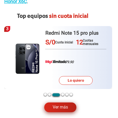
Honor X6C
.
Top equipos
sin cuota inicial
3
Redmi Note 15 pro plus
S/0
12
Cuotas
Cuota inicial
mensuales
79.90
Lo quiero
Ver más