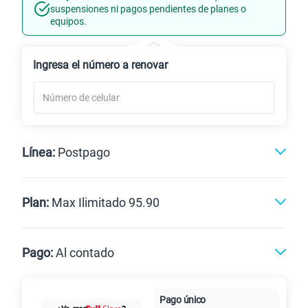
Línea Nueva
Portabilidad
suspensiones ni pagos pendientes de planes o
equipos.
Renovación
Celular liberado
Ingresa el número a renovar
Línea:
Postpago
Postpago
Prepago
Plan:
Max Ilimitado 95.90
Max
Max Ilimitado
Pago:
Al contado
Paga en
125GB
en alta velocidad
Pago único
Al contado
Cuotas Claro
cuotas sin