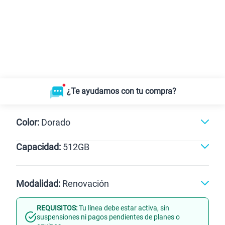
¿Te ayudamos con tu compra?
Color:
Dorado
Capacidad:
512GB
Dorado
512GB
Modalidad:
Renovación
REQUISITOS:
Tu línea debe estar activa, sin
Línea Nueva
Portabilidad
suspensiones ni pagos pendientes de planes o