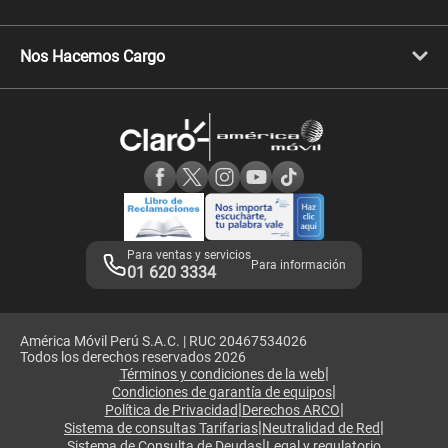
Celulares Samsung
Celulares Xiaomi
Libera tu equipo móvil
Celulares Honor
Llamada por llamada
Celulares Motorola
Nos Hacemos Cargo
Comprobantes electrónicos
Velocidad de internet
Devoluciones por interrupciones
Consultas en línea
Atención de reclamos
Samsung A57
Consulta de reclamos
Consulta de IMEI
Adquirientes iPhone 6, 6S y SE
Hablando Claro
Mensaje de Seguridad
Samsung S25 Ultra
Consideraciones
Términos y Condiciones de Tienda Claro
Libro de Reclamaciones
Legales de marketplace
Para ventas y servicios
Para información
01 620 3334
América Móvil Perú S.A.C. | RUC 20467534026
Todos los derechos reservados 2026
|
Términos y condiciones de la web
|
Condiciones de garantía de equipos
|
|
Política de Privacidad
Derechos ARCO
|
|
Sistema de consultas Tarifarias
Neutralidad de Red
|
Sistema de Consulta de Deudas
Legal y regulatorio