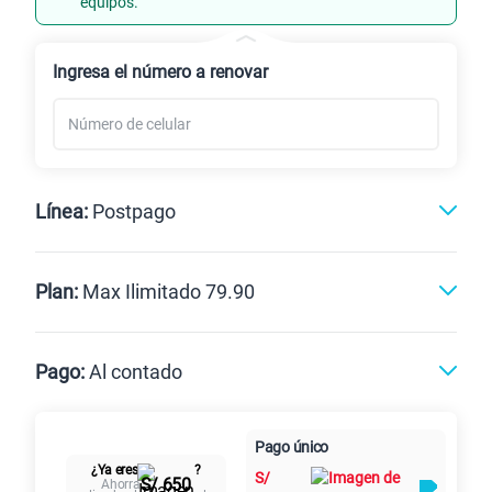
equipos.
Renovación
Celular liberado
Ingresa el número a renovar
Línea:
Postpago
Postpago
Prepago
Plan:
Max Ilimitado 79.90
Max
Max Ilimitado
Pago:
Al contado
Paga en
Pago único
125GB
en alta velocidad
Al contado
Cuotas Claro
cuotas sin
S/
79.90
¿Ya eres
?
Paga solo
S/
intereses
S/ 650
Ahorra