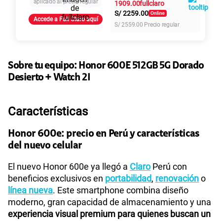
aplicado al precio regular
1909.00
S/
2259.00
Accede a Full Claro aquí
155 GB
en alta velocidad
S/
2559.00
Precio regular
S/
95.90
Paga solo
Ver más planes
Sobre tu equipo:
Honor
600E 512GB 5G Dorado
Desierto + Watch 2I
Características
Honor 600e: precio en Perú y características
del nuevo celular
El nuevo Honor 600e ya llegó a
Claro
Perú con
beneficios exclusivos en
portabilidad
,
renovación
o
línea nueva
. Este smartphone combina diseño
moderno, gran capacidad de almacenamiento y una
experiencia visual premium para quienes buscan un