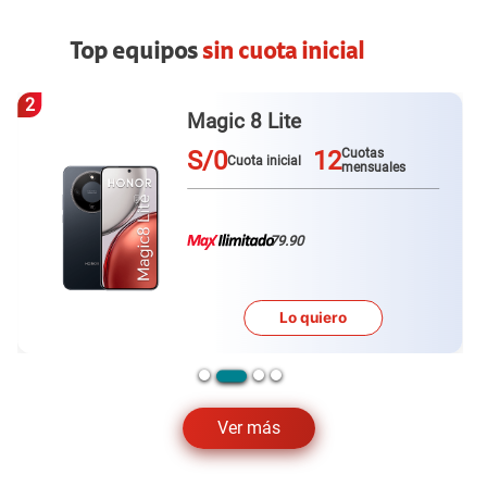
Top equipos
sin cuota inicial
3
Galaxy A57
S/0
12
Cuotas
Cuota inicial
mensuales
79.90
Lo quiero
…
Ver más