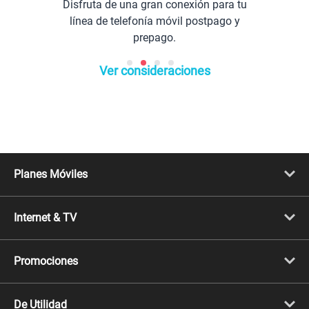
Disfruta de una gran conexión para tu
línea de telefonía móvil postpago y
prepago.
Ver consideraciones
Planes Móviles
Portabilidad
Línea Nueva
Internet & TV
Línea Adicional
Planes ilimitados
Internet Fibra Óptica
Prepago Chévere
Internet + TV
Migración
Promociones
Mejora tu plan
Conviértete en Full Claro
Cyber WOW
Celulares iPhone
De Utilidad