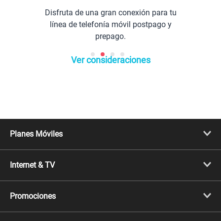
Disfruta de una gran conexión para tu
línea de telefonía móvil postpago y
prepago.
Ver consideraciones
Planes Móviles
Portabilidad
Línea Nueva
Internet & TV
Línea Adicional
Planes ilimitados
Internet Fibra Óptica
Prepago Chévere
Internet + TV
Migración
Promociones
Mejora tu plan
Conviértete en Full Claro
Cyber WOW