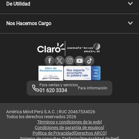
Celulares iPhone
De Utilidad
Celulares Samsung
Celulares Xiaomi
Libera tu equipo móvil
Celulares Honor
Llamada por llamada
Celulares Motorola
Nos Hacemos Cargo
Comprobantes electrónicos
Velocidad de internet
Devoluciones por interrupciones
Consultas en línea
Atención de reclamos
Samsung A57
Consulta de reclamos
Consulta de IMEI
Adquirientes iPhone 6, 6S y SE
Hablando Claro
Mensaje de Seguridad
Samsung S25 Ultra
Consideraciones
Términos y Condiciones de Tienda Claro
Libro de Reclamaciones
Legales de marketplace
Para ventas y servicios
Para información
01 620 3334
América Móvil Perú S.A.C. | RUC 20467534026
Todos los derechos reservados 2026
|
Términos y condiciones de la web
|
Condiciones de garantía de equipos
|
|
Política de Privacidad
Derechos ARCO
|
|
Sistema de consultas Tarifarias
Neutralidad de Red