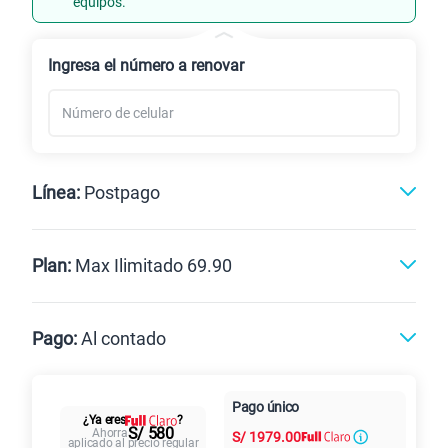
equipos.
Renovación
Celular liberado
Ingresa el número a renovar
Línea:
Postpago
Postpago
Prepago
Plan:
Max Ilimitado 69.90
Max
Max Ilimitado
Pago:
Al contado
Paga en
125GB
en alta velocidad
Pago único
Al contado
Cuotas Claro
cuotas sin
¿Ya eres
?
S/
79.90
Paga solo
S/ 580
Ahorra
S/
1979.00
intereses
aplicado al precio regular