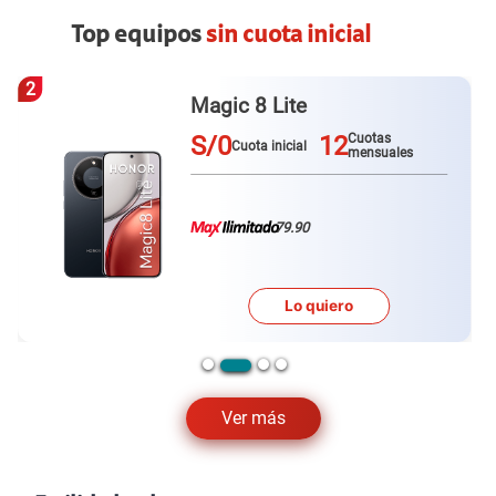
Top equipos
sin cuota inicial
3
Galaxy A57
S/0
12
Cuotas
Cuota inicial
mensuales
79.90
Lo quiero
Ver más