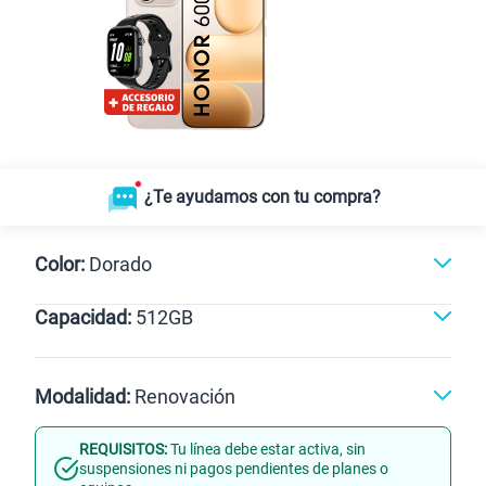
¿Te ayudamos con tu compra?
Color:
Dorado
Capacidad:
512GB
Dorado
512GB
Modalidad:
Renovación
REQUISITOS:
Tu línea debe estar activa, sin
Línea Nueva
Portabilidad
suspensiones ni pagos pendientes de planes o