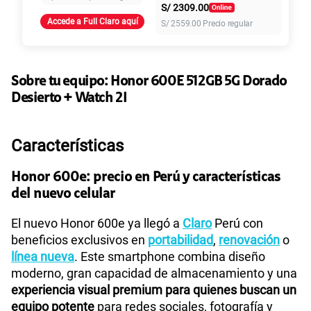
S/
2309.00
Accede a Full Claro aquí
S/
2559.00
Precio regular
155 GB
en alta velocidad
S/
95.90
Paga solo
Ver más planes
Sobre tu equipo:
Honor
600E 512GB 5G Dorado
Desierto + Watch 2I
Características
Honor 600e: precio en Perú y características
del nuevo celular
El nuevo Honor 600e ya llegó a
Claro
Perú con
beneficios exclusivos en
portabilidad
,
renovación
o
línea nueva
. Este smartphone combina diseño
moderno, gran capacidad de almacenamiento y una
experiencia visual premium para quienes buscan un
equipo potente
para redes sociales, fotografía y