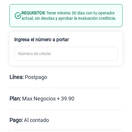
REQUISITOS:
Tener mínimo 30 días con tu operador
Línea Nueva
Portabilidad
actual, sin deudas y aprobar la evaluación crediticia.
Renovación
Ingresa el número a portar
Línea:
Postpago
Postpago
Plan:
Max Negocios + 39.90
Max
Max Ilimitado
Pago:
Al contado