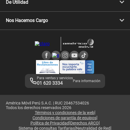
Celulares iPhone
De Utilidad
Celulares Samsung
Celulares Xiaomi
Libera tu equipo móvil
Celulares Honor
Llamada por llamada
Celulares Motorola
Nos Hacemos Cargo
Comprobantes electrónicos
Velocidad de internet
Devoluciones por interrupciones
Consultas en línea
Atención de reclamos
Samsung A57
Consulta de reclamos
Consulta de IMEI
Adquirientes iPhone 6, 6S y SE
Hablando Claro
Mensaje de Seguridad
Samsung S25 Ultra
Consideraciones
Términos y Condiciones de Tienda Claro
Libro de Reclamaciones
Legales de marketplace
Para ventas y servicios
Para información
01 620 3334
América Móvil Perú S.A.C. | RUC 20467534026
Todos los derechos reservados 2026
|
Términos y condiciones de la web
|
Condiciones de garantía de equipos
|
|
Política de Privacidad
Derechos ARCO
|
|
Sistema de consultas Tarifarias
Neutralidad de Red