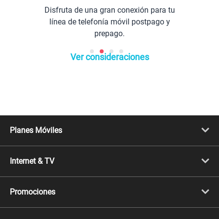
ruta de una gran conexión para tu
Comuní
ea de telefonía móvil postpago y
prepago.
Ver consideraciones
Planes Móviles
Portabilidad
Línea Nueva
Internet & TV
Línea Adicional
Planes ilimitados
Internet Fibra Óptica
Prepago Chévere
Internet + TV
Migración
Promociones
Mejora tu plan
Conviértete en Full Claro
Cyber WOW