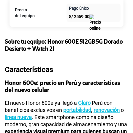
Paga en
Pago único
Precio
10GB
en alta velocidad
Al contado
Cuotas Claro
cuotas sin
S/
29.90
del equipo
S/
2559.00
intereses
Paga solo
Sobre tu equipo:
Honor
600E 512GB 5G Dorado
Desierto + Watch 2I
45GB
en alta velocidad
S/
49.90
Características
Paga solo
Honor 600e: precio en Perú y características
Ver más planes
del nuevo celular
El nuevo Honor 600e ya llegó a
Claro
Perú con
beneficios exclusivos en
portabilidad
,
renovación
o
línea nueva
. Este smartphone combina diseño
moderno, gran capacidad de almacenamiento y una
experiencia visual premium para quienes buscan un