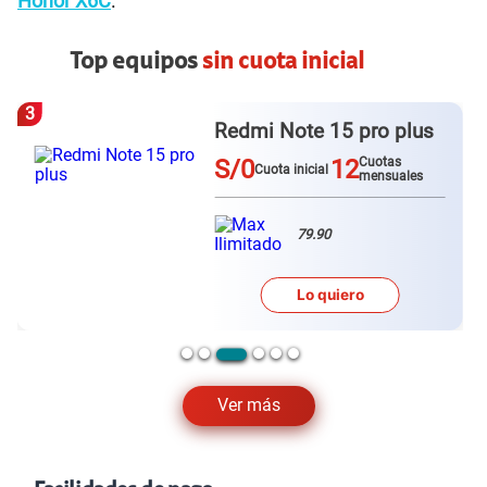
Honor X6C
.
Top equipos
sin cuota inicial
3
Redmi Note 15 pro plus
S/0
12
Cuotas
Cuota inicial
mensuales
79.90
Lo quiero
Ver más