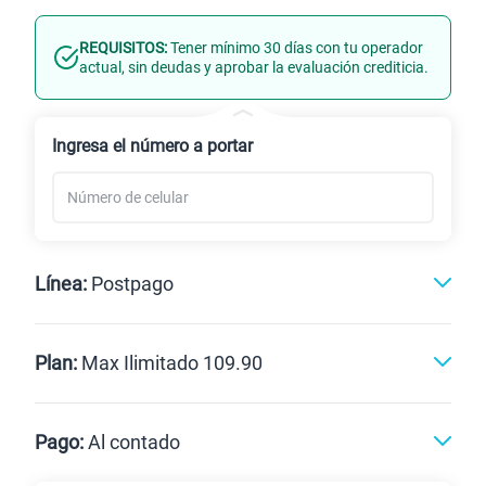
REQUISITOS:
Tener mínimo 30 días con tu operador
Línea Nueva
Portabilidad
actual, sin deudas y aprobar la evaluación crediticia.
Renovación
Celular liberado
Ingresa el número a portar
Línea:
Postpago
Postpago
Prepago
Plan:
Max Ilimitado 109.90
Max
Max Ilimitado
Pago:
Al contado