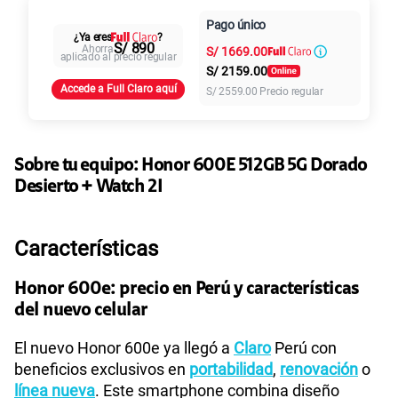
Paga en
125GB
en alta velocidad
Pago único
Al contado
Cuotas Claro
cuotas sin
¿Ya eres
?
S/
79.90
Paga solo
S/ 890
Ahorra
S/
1669.00
intereses
aplicado al precio regular
S/
2159.00
Accede a Full Claro aquí
S/
2559.00
Precio regular
155 GB
en alta velocidad
S/
95.90
Paga solo
Sobre tu equipo:
Honor
600E 512GB 5G Dorado
110GB
en alta velocidad
S/
69.90
Desierto + Watch 2I
Paga solo
160GB
en alta velocidad
Características
S/
109.90
Paga solo
Honor 600e: precio en Perú y características
del nuevo celular
175GB
en alta velocidad
S/
159.90
Paga solo
El nuevo Honor 600e ya llegó a
Claro
Perú con
beneficios exclusivos en
portabilidad
,
renovación
o
185GB
en alta velocidad
línea nueva
. Este smartphone combina diseño