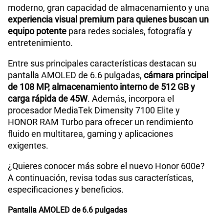
S/
189.90
Paga solo
moderno, gran capacidad de almacenamiento y una
experiencia visual premium para quienes buscan un
equipo potente
para redes sociales, fotografía y
200GB
en alta velocidad
S/
289.90
entretenimiento.
Paga solo
Entre sus principales características destacan su
Ver menos planes
pantalla AMOLED de 6.6 pulgadas,
cámara principal
de 108 MP, almacenamiento interno de 512 GB y
carga rápida de 45W
. Además, incorpora el
procesador MediaTek Dimensity 7100 Elite y
HONOR RAM Turbo para ofrecer un rendimiento
fluido en multitarea, gaming y aplicaciones
exigentes.
¿Quieres conocer más sobre el nuevo Honor 600e?
A continuación, revisa todas sus características,
especificaciones y beneficios.
Pantalla AMOLED de 6.6 pulgadas