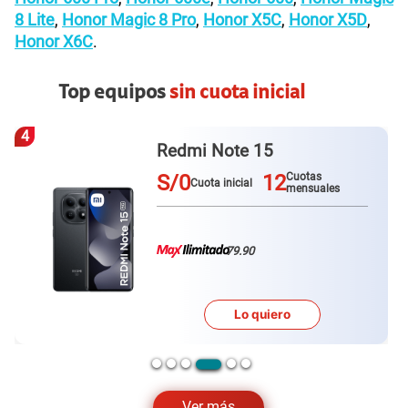
8 Lite
,
Honor Magic 8 Pro
,
Honor X5C
,
Honor X5D
,
Honor X6C
.
Top equipos
sin cuota inicial
5
Redmi Note 15 pro
S/0
12
Cuotas
Cuota inicial
mensuales
79.90
Lo quiero
…
Ver más