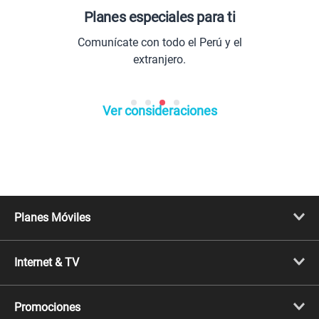
Planes especiales para ti
Comunícate con todo el Perú y el
E
extranjero.
Ver consideraciones
Planes Móviles
Portabilidad
Línea Nueva
Internet & TV
Línea Adicional
Planes ilimitados
Internet Fibra Óptica
Prepago Chévere
Internet + TV
Migración
Promociones
Mejora tu plan