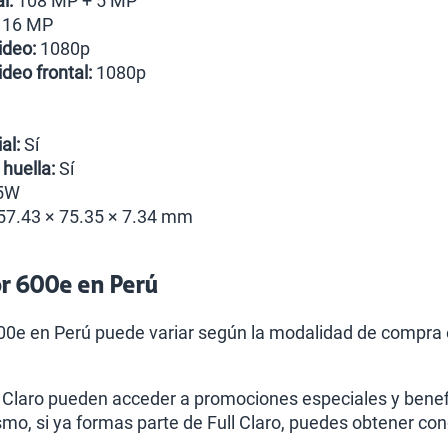
l:
108 MP + 5 MP
16 MP
ideo:
1080p
deo frontal:
1080p
al:
Sí
huella:
Sí
5W
7.43 × 75.35 × 7.34 mm
or 600e en Perú
600e en Perú puede variar según la modalidad de compra e
 Claro pueden acceder a promociones especiales y benef
mo, si ya formas parte de Full Claro, puedes obtener co