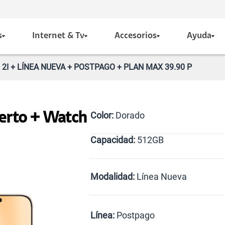
s
Internet & Tv
Accesorios
Ayuda
2I + LÍNEA NUEVA + POSTPAGO + PLAN MAX 39.90 P
Color:
Dorado
erto + Watch
Capacidad:
512GB
Dorado
512GB
Modalidad:
Línea Nueva
Línea Nueva
Portabilid
Línea:
Postpago