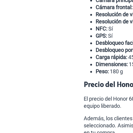
Cámara principa
Cámara frontal:
Resolución de v
Resolución de vi
NFC:
Sí
GPS:
Sí
Desbloqueo faci
Desbloqueo por 
Carga rápida:
4
Dimensiones:
15
Peso:
180 g
Precio del Hon
El precio del Honor 
equipo liberado.
Además, los clientes
seleccionado. Asimis
en tu compra.