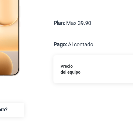
Celular liberado
Postpago
Prepago
Plan:
Max 39.90
Max
Pago:
Al contado
Al contado
C
Precio
Paga solo
del equipo
Paga solo
pra?
Ver