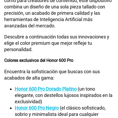
como para creadores de contenido, este dispositivo
S/
289.90
Paga solo
combina un diseño de una sola pieza tallado con
precisión, un acabado de primera calidad y las
Ver menos planes
herramientas de Inteligencia Artificial más
avanzadas del mercado.
Descubre a continuación todas sus innovaciones y
elige el color premium que mejor refleje tu
personalidad.
Colores exclusivos del Honor 600 Pro
Encuentra la sofisticación que buscas con sus
acabados de alta gama:
Honor 600 Pro Dorado Platino
(un tono
elegante, con destellos lujosos inspirados en la
exclusividad)
Honor 600 Pro Negro
(el clásico sofisticado,
sobrio y minimalista ideal para cualquier