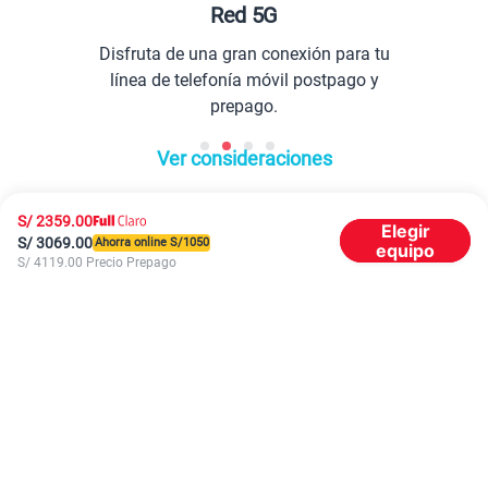
Red 5G
Disfruta de una gran conexión para tu
línea de telefonía móvil postpago y
prepago.
Ver consideraciones
S/
2359.00
Elegir
S/
3069.00
Ahorra online S/
1050
equipo
S/
4119.00
Precio Prepago
Planes Móviles
Portabilidad
Línea Nueva
Internet & TV
Línea Adicional
Planes ilimitados
Internet Fibra Óptica
Prepago Chévere
Internet + TV
Migración
Promociones
Mejora tu plan
Conviértete en Full Claro