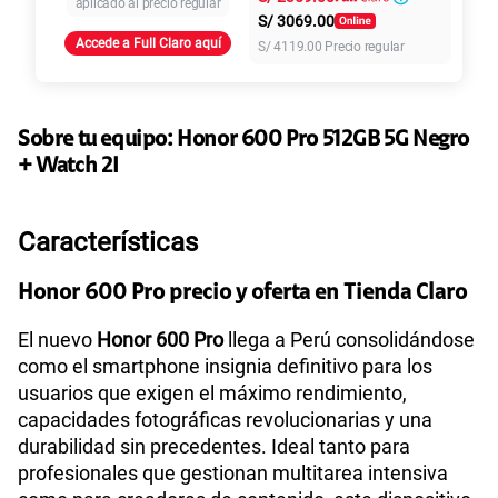
aplicado al precio regular
S/
3069.00
Accede a Full Claro aquí
S/
4119.00
Precio regular
155 GB
en alta velocidad
S/
95.90
Paga solo
110GB
en alta velocidad
Sobre tu equipo:
Honor
600 Pro 512GB 5G Negro
S/
69.90
Paga solo
+ Watch 2I
160GB
en alta velocidad
Características
S/
109.90
Paga solo
Honor 600 Pro precio y oferta en Tienda Claro
175GB
en alta velocidad
S/
159.90
Paga solo
El nuevo
Honor 600 Pro
llega a Perú consolidándose
como el smartphone insignia definitivo para los
usuarios que exigen el máximo rendimiento,
185GB
en alta velocidad
S/
189.90
capacidades fotográficas revolucionarias y una
Paga solo
durabilidad sin precedentes. Ideal tanto para
profesionales que gestionan multitarea intensiva
200GB
en alta velocidad