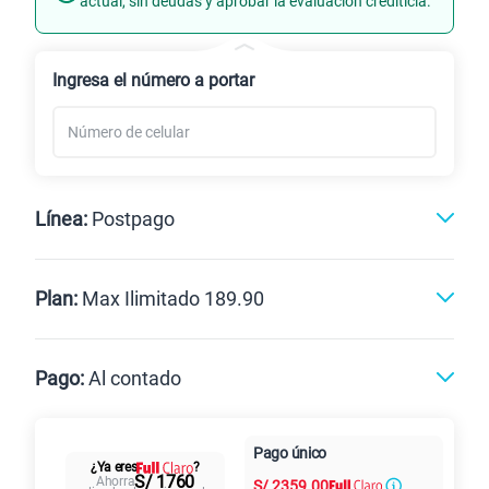
actual, sin deudas y aprobar la evaluación crediticia.
Renovación
Celular liberado
Ingresa el número a portar
Línea:
Postpago
Postpago
Prepago
Plan:
Max Ilimitado 189.90
Max
Max Ilimitado
Pago:
Al contado
Paga en
125GB
en alta velocidad
Pago único
Al contado
Cuotas Claro
cuotas sin
¿Ya eres
?
S/
79.90
Paga solo
S/ 1760
Ahorra
S/
2359.00
intereses