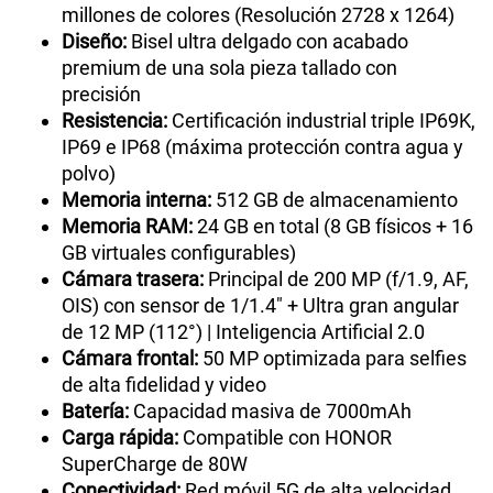
millones de colores (Resolución 2728 x 1264)
Diseño:
Bisel ultra delgado con acabado
premium de una sola pieza tallado con
precisión
Resistencia:
Certificación industrial triple IP69K,
IP69 e IP68 (máxima protección contra agua y
polvo)
Memoria interna:
512 GB de almacenamiento
Memoria RAM:
24 GB en total (8 GB físicos + 16
GB virtuales configurables)
Cámara trasera:
Principal de 200 MP (f/1.9, AF,
OIS) con sensor de 1/1.4" + Ultra gran angular
de 12 MP (112°) | Inteligencia Artificial 2.0
Cámara frontal:
50 MP optimizada para selfies
de alta fidelidad y video
Batería:
Capacidad masiva de 7000mAh
Carga rápida:
Compatible con HONOR
SuperCharge de 80W
Conectividad:
Red móvil 5G de alta velocidad,