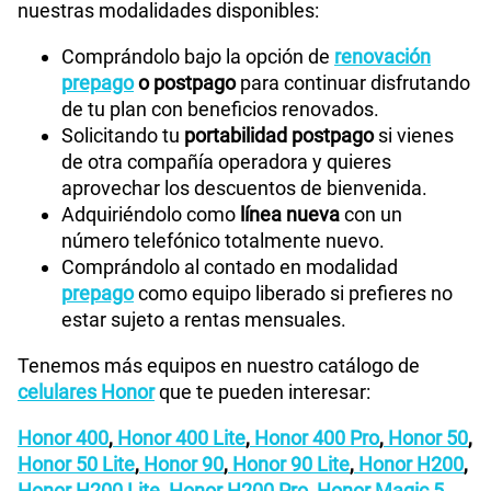
nuestras modalidades disponibles:
Comprándolo bajo la opción de
renovación
prepago
o postpago
para continuar disfrutando
de tu plan con beneficios renovados.
Solicitando tu
portabilidad postpago
si vienes
de otra compañía operadora y quieres
aprovechar los descuentos de bienvenida.
Adquiriéndolo como
línea nueva
con un
número telefónico totalmente nuevo.
Comprándolo al contado en modalidad
prepago
como equipo liberado si prefieres no
estar sujeto a rentas mensuales.
Tenemos más equipos en nuestro catálogo de
celulares Honor
que te pueden interesar:
Honor 400
,
Honor 400 Lite
,
Honor 400 Pro
,
Honor 50
,
Honor 50 Lite
,
Honor 90
,
Honor 90 Lite
,
Honor H200
,
Honor H200 Lite
,
Honor H200 Pro
,
Honor Magic 5