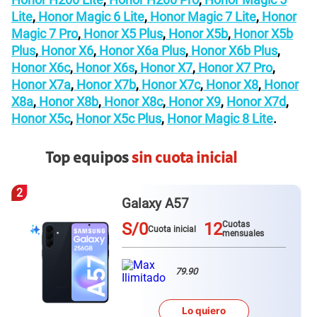
Lite
,
Honor Magic 6 Lite
,
Honor Magic 7 Lite
,
Honor
Magic 7 Pro
,
Honor X5 Plus
,
Honor X5b
,
Honor X5b
Plus
,
Honor X6
,
Honor X6a Plus
,
Honor X6b Plus
,
Honor X6c
,
Honor X6s
,
Honor X7
,
Honor X7 Pro
,
Honor X7a
,
Honor X7b
,
Honor X7c
,
Honor X8
,
Honor
X8a
,
Honor X8b
,
Honor X8c
,
Honor X9
,
Honor X7d
,
Honor X5c
,
Honor X5c Plus
,
Honor Magic 8 Lite
.
Top equipos
sin cuota inicial
2
Galaxy A57
S/0
12
Cuotas
Cuota inicial
mensuales
79.90
Lo quiero