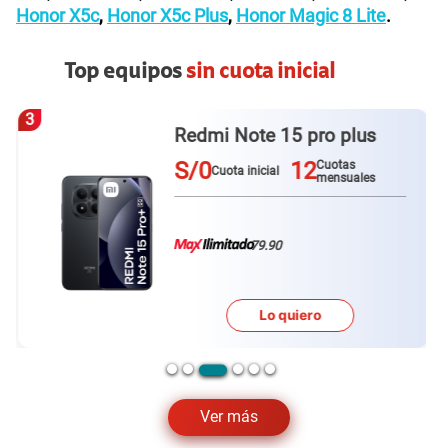
Honor X5c
,
Honor X5c Plus
,
Honor Magic 8 Lite
.
Top equipos
sin cuota inicial
3
Redmi Note 15 pro plus
S/0
12
Cuotas
Cuota inicial
mensuales
79.90
Lo quiero
Ver más