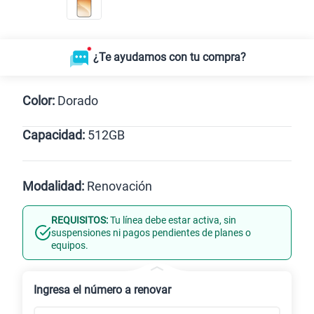
¿Te ayudamos con tu compra?
Color:
Dorado
Capacidad:
512GB
Dorado
512GB
Modalidad:
Renovación
REQUISITOS:
Tu línea debe estar activa, sin
Línea Nueva
Portabilidad
suspensiones ni pagos pendientes de planes o
equipos.
Renovación
Ingresa el número a renovar