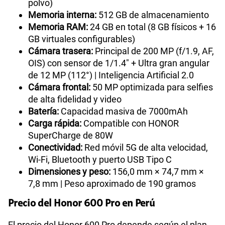
polvo)
Memoria interna:
512 GB de almacenamiento
Memoria RAM:
24 GB en total (8 GB físicos + 16
GB virtuales configurables)
Cámara trasera:
Principal de 200 MP (f/1.9, AF,
OIS) con sensor de 1/1.4" + Ultra gran angular
de 12 MP (112°) | Inteligencia Artificial 2.0
Cámara frontal:
50 MP optimizada para selfies
de alta fidelidad y video
Batería:
Capacidad masiva de 7000mAh
Carga rápida:
Compatible con HONOR
SuperCharge de 80W
Conectividad:
Red móvil 5G de alta velocidad,
Wi-Fi, Bluetooth y puerto USB Tipo C
Dimensiones y peso:
156,0 mm × 74,7 mm ×
7,8 mm | Peso aproximado de 190 gramos
Precio del Honor 600 Pro en Perú
El precio del Honor 600 Pro depende según el plan