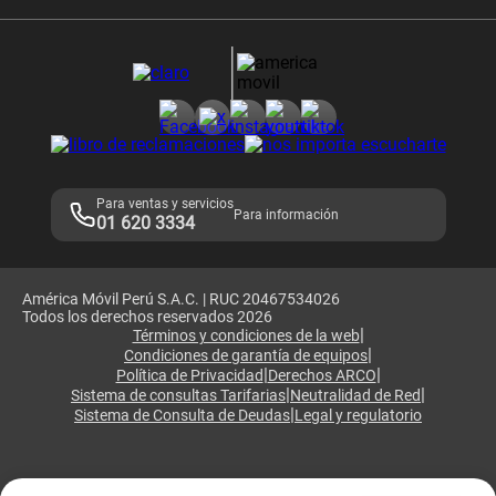
Velocidad de internet
Devoluciones por interrupciones
Consultas en línea
Atención de reclamos
Samsung A57
Consulta de reclamos
Consulta de IMEI
Adquirientes iPhone 6, 6S y SE
Hablando Claro
Mensaje de Seguridad
Samsung S25 Ultra
Consideraciones
Términos y Condiciones de Tienda Claro
Libro de Reclamaciones
Legales de marketplace
Para ventas y servicios
Para información
01 620 3334
América Móvil Perú S.A.C. | RUC 20467534026
Todos los derechos reservados 2026
|
Términos y condiciones de la web
|
Condiciones de garantía de equipos
|
|
Política de Privacidad
Derechos ARCO
|
|
Sistema de consultas Tarifarias
Neutralidad de Red
|
Sistema de Consulta de Deudas
Legal y regulatorio