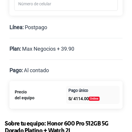
Línea:
Postpago
Postpago
Plan:
Max Negocios + 39.90
Max
Max Ilimitado
Pago:
Al contado
Paga en
Pago único
Precio
10GB
en alta velocidad
Al contado
Cuotas Claro
cuotas sin
S/
29.90
del equipo
S/
4114.00
intereses
Paga solo
Sobre tu equipo:
Honor
600 Pro 512GB 5G
Dorado Platino + Watch 2I