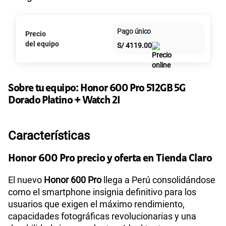
Paga en
125GB
en alta velocidad
Pago único
Precio
Al contado
Cuotas Claro
cuotas sin
S/
39.95
S/
79.90
del equipo
S/
4119.00
intereses
Paga solo
50% dto. x 6 meses
135GB
en alta velocidad
S/
47.95
Sobre tu equipo:
Honor
600 Pro 512GB 5G
S/
95.90
Dorado Platino + Watch 2I
50% dto. x 12 meses
Paga solo
Características
Ver más planes
Honor 600 Pro precio y oferta en Tienda Claro
El nuevo
Honor 600 Pro
llega a Perú consolidándose
como el smartphone insignia definitivo para los
usuarios que exigen el máximo rendimiento,
capacidades fotográficas revolucionarias y una