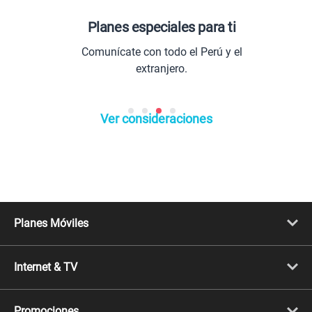
Planes especiales para ti
Comunícate con todo el Perú y el
extranjero.
Ver consideraciones
Planes Móviles
Portabilidad
Línea Nueva
Internet & TV
Línea Adicional
Planes ilimitados
Internet Fibra Óptica
Prepago Chévere
Internet + TV
Migración
Promociones