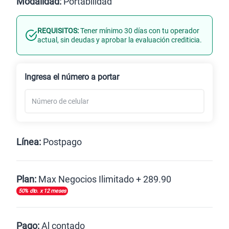
Modalidad:
Portabilidad
REQUISITOS:
Tener mínimo 30 días con tu operador
Línea Nueva
Portabilidad
actual, sin deudas y aprobar la evaluación crediticia.
Renovación
Ingresa el número a portar
Línea:
Postpago
Postpago
Plan:
Max Negocios Ilimitado + 289.90
50% dto. x 12 meses
Max
Max Ilimitado
Pago:
Al contado