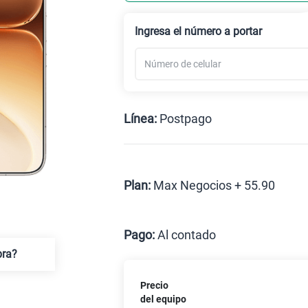
Ingresa el número a portar
Línea:
Postpago
Postpago
Plan:
Max Negocios + 55.90
Max
Pago:
Al contado
pra?
Al contado
C
Precio
Paga solo
del equipo