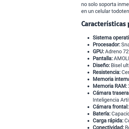
no solo soporta inme
en un celular todoter
Características
Sistema operati
Procesador:
Sna
GPU:
Adreno 72
Pantalla:
AMOLED
Diseño:
Bisel ul
Resistencia:
Cer
Memoria intern
Memoria RAM:
Cámara trasera
Inteligencia Arti
Cámara frontal:
Batería:
Capaci
Carga rápida:
Co
Conectividad:
Re