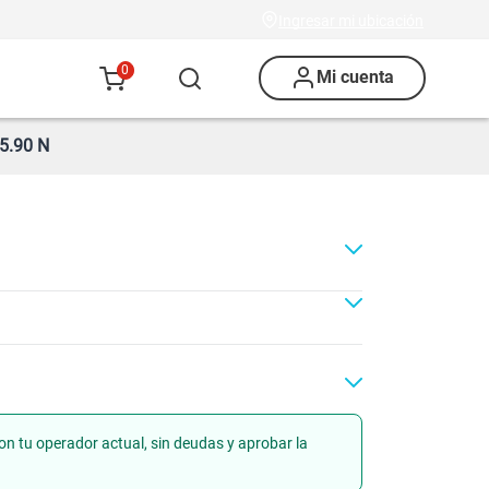
Ingresar mi ubicación
0
Mi cuenta
5.90 N
on tu operador actual, sin deudas y aprobar la
ad
Renovación