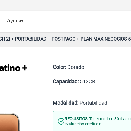
Ayuda
H 2I + PORTABILIDAD + POSTPAGO + PLAN MAX NEGOCIOS 5
Color:
Dorado
atino +
Capacidad:
512GB
Dorado
512GB
Modalidad:
Portabilidad
REQUISITOS:
Tener mínimo 30 días c
Línea Nueva
Portabilid
evaluación crediticia.