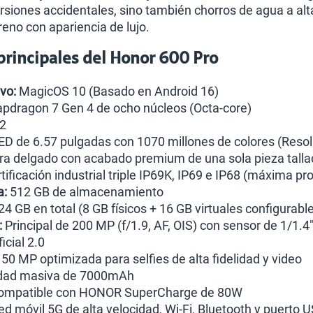
rsiones accidentales, sino también chorros de agua a alt
reno con apariencia de lujo.
 principales del Honor 600 Pro
vo:
MagicOS 10 (Basado en Android 16)
pdragon 7 Gen 4 de ocho núcleos (Octa-core)
2
 de 6.57 pulgadas con 1070 millones de colores (Resol
tra delgado con acabado premium de una sola pieza talla
tificación industrial triple IP69K, IP69 e IP68 (máxima pr
a:
512 GB de almacenamiento
24 GB en total (8 GB físicos + 16 GB virtuales configurabl
:
Principal de 200 MP (f/1.9, AF, OIS) con sensor de 1/1.4"
ficial 2.0
50 MP optimizada para selfies de alta fidelidad y video
dad masiva de 7000mAh
mpatible con HONOR SuperCharge de 80W
d móvil 5G de alta velocidad, Wi-Fi, Bluetooth y puerto 