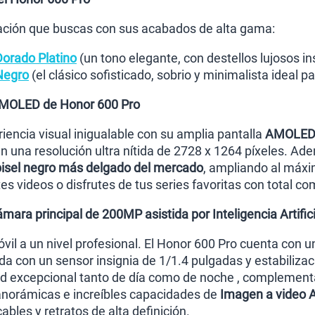
cación que buscas con sus acabados de alta gama:
orado Platino
(un tono elegante, con destellos lujosos in
Negro
(el clásico sofisticado, sobrio y minimalista ideal p
AMOLED de Honor 600 Pro
iencia visual inigualable con su amplia pantalla
AMOLED 
n una resolución ultra nítida de 2728 x 1264 píxeles. A
bisel negro más delgado del mercado
, ampliando al máxi
s videos o disfrutes de tus series favoritas con total co
ara principal de 200MP asistida por Inteligencia Artifici
óvil a un nivel profesional. El Honor 600 Pro cuenta con 
da con un sensor insignia de 1/1.4 pulgadas y estabiliza
ad excepcional tanto de día como de noche , complement
anorámicas e increíbles capacidades de
Imagen a video A
bles y retratos de alta definición.