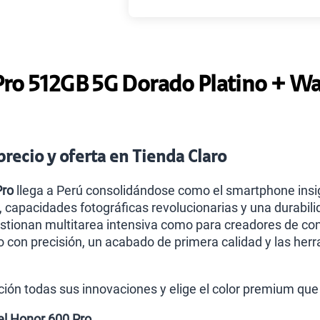
Paga solo
ro 512GB 5G Dorado Platino + Wa
Paga solo
Paga solo
recio y oferta en Tienda Claro
Pro
llega a Perú consolidándose como el smartphone insign
Ver 
capacidades fotográficas revolucionarias y una durabilid
stionan multitarea intensiva como para creadores de con
o con precisión, un acabado de primera calidad y las her
ión todas sus innovaciones y elige el color premium que 
el Honor 600 Pro