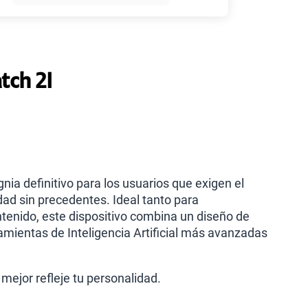
45GB
en alta velocidad
S/
49.90
30GB
en alta velocidad
tch 2I
S/
39.90
75 GB
en alta velocidad
S/
55.90
ia definitivo para los usuarios que exigen el
menos planes
ad sin precedentes. Ideal tanto para
tenido, este dispositivo combina un diseño de
ramientas de Inteligencia Artificial más avanzadas
mejor refleje tu personalidad.