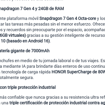
Snapdragon 7 Gen 4 y 24GB de RAM
ente plataforma móvil
Snapdragon 7 Gen 4 Octa-core
y lo
tar las tareas más pesadas sin el menor esfuerzo. Ofr
os y recuerdos sin preocuparte por el espacio, acompa
6GB virtuales)
gracias a su gestión inteligente de recurs
10 (basado en Android 16)
.
atería gigante de 7000mAh
chufes en medio de tu jornada laboral o de tus viajes. Es
da mediante IA para brindarte días enteros de uso contin
a tecnología de carga rápida
HONOR SuperCharge de 80
otalmente segura.
on triple protección industrial
más confiable que nunca gracias a su resistencia ultra r
n una
triple certificación de protección industrial contra a