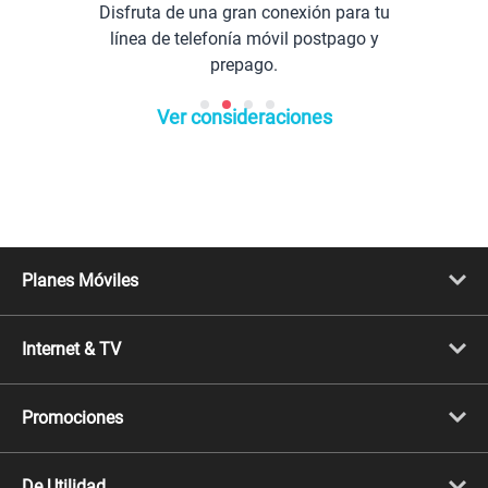
Disfruta de una gran conexión para tu
línea de telefonía móvil postpago y
prepago.
Ver consideraciones
Planes Móviles
Portabilidad
Línea Nueva
Internet & TV
Línea Adicional
Planes ilimitados
Internet Fibra Óptica
Prepago Chévere
Internet + TV
Migración
Promociones
Mejora tu plan
Conviértete en Full Claro
Cyber WOW
Celulares iPhone
De Utilidad