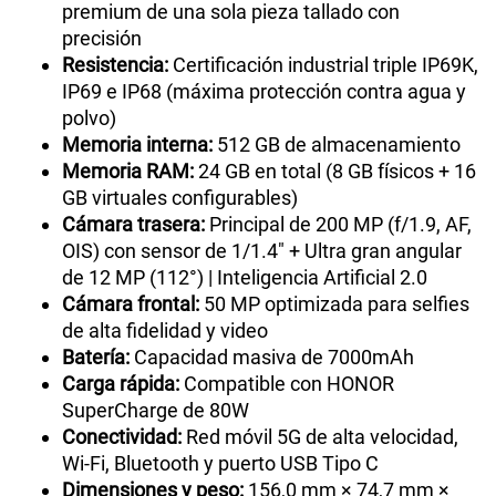
premium de una sola pieza tallado con
precisión
Resistencia:
Certificación industrial triple IP69K,
IP69 e IP68 (máxima protección contra agua y
polvo)
Memoria interna:
512 GB de almacenamiento
Memoria RAM:
24 GB en total (8 GB físicos + 16
GB virtuales configurables)
Cámara trasera:
Principal de 200 MP (f/1.9, AF,
OIS) con sensor de 1/1.4" + Ultra gran angular
de 12 MP (112°) | Inteligencia Artificial 2.0
Cámara frontal:
50 MP optimizada para selfies
de alta fidelidad y video
Batería:
Capacidad masiva de 7000mAh
Carga rápida:
Compatible con HONOR
SuperCharge de 80W
Conectividad:
Red móvil 5G de alta velocidad,
Wi-Fi, Bluetooth y puerto USB Tipo C
Dimensiones y peso:
156,0 mm × 74,7 mm ×