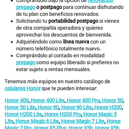
Comprándolo bajo la opción de
renovación
prepago
o postpago
para continuar disfrutando
de tu plan con beneficios renovados.
Solicitando tu
portabilidad postpago
si vienes
de otra compañía operadora y quieres
aprovechar los descuentos de bienvenida.
Adquiriéndolo como
línea nueva
con un
número telefónico totalmente nuevo.
Comprándolo al contado en modalidad
prepago
como equipo liberado si prefieres no
estar sujeto a rentas mensuales.
Tenemos más equipos en nuestro catálogo de
celulares Honor
que te pueden interesar:
Honor 400
,
Honor 400 Lite
,
Honor 400 Pro
,
Honor 50
,
Honor 50 Lite
,
Honor 90
,
Honor 90 Lite
,
Honor H200
,
Honor H200 Lite
,
Honor H200 Pro
,
Honor Magic 5
Lite
,
Honor Magic 6 Lite
,
Honor Magic 7 Lite
,
Honor
Magic 7 Pro
,
Honor X5 Plus
,
Honor X5b
,
Honor X5b