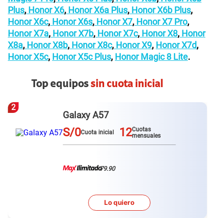
Plus
,
Honor X6
,
Honor X6a Plus
,
Honor X6b Plus
,
Honor X6c
,
Honor X6s
,
Honor X7
,
Honor X7 Pro
,
Honor X7a
,
Honor X7b
,
Honor X7c
,
Honor X8
,
Honor
X8a
,
Honor X8b
,
Honor X8c
,
Honor X9
,
Honor X7d
,
Honor X5c
,
Honor X5c Plus
,
Honor Magic 8 Lite
.
Top equipos
sin cuota inicial
3
Redmi Note 15 pro plus
S/0
12
Cuotas
Cuota inicial
mensuales
79.90
Lo quiero