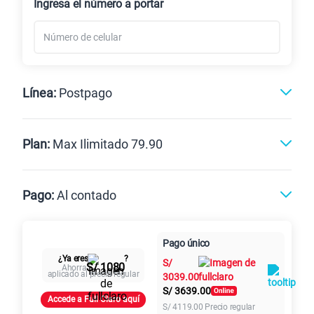
Ingresa el número a portar
Línea:
Postpago
Postpago
Prepago
Plan:
Max Ilimitado 79.90
Max
Max Ilimitado
Pago:
Al contado
Paga en
Pago único
125GB
en alta velocidad
Al contado
Cuotas Claro
cuotas sin
S/
79.90
¿Ya eres
?
Paga solo
S/
intereses
S/ 1080
Ahorra
aplicado al precio regular
3039.00
S/
3639.00
Accede a Full Claro aquí
155 GB
en alta velocidad
S/
4119.00
Precio regular