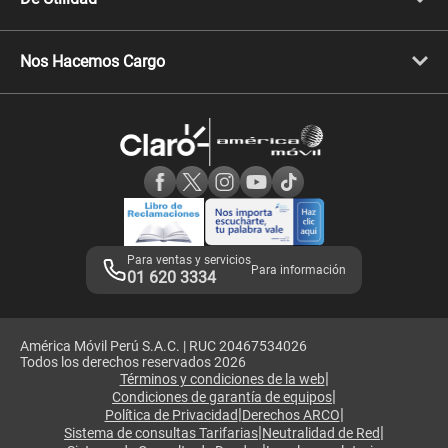
Celulares Samsung
Celulares Xiaomi
Libera tu equipo móvil
Celulares Honor
Llamada por llamada
Celulares Motorola
Nos Hacemos Cargo
Comprobantes electrónicos
Velocidad de internet
Devoluciones por interrupciones
Consultas en línea
Atención de reclamos
Samsung A57
Consulta de reclamos
Consulta de IMEI
Adquirientes iPhone 6, 6S y SE
Hablando Claro
Mensaje de Seguridad
Samsung S25 Ultra
Consideraciones
Términos y Condiciones de Tienda Claro
Libro de Reclamaciones
Legales de marketplace
Para ventas y servicios
Para información
01 620 3334
América Móvil Perú S.A.C. | RUC 20467534026
Todos los derechos reservados 2026
|
Términos y condiciones de la web
|
Condiciones de garantía de equipos
|
|
Política de Privacidad
Derechos ARCO
|
|
Sistema de consultas Tarifarias
Neutralidad de Red