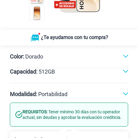
¿Te ayudamos con tu compra?
Color:
Dorado
Capacidad:
512GB
Dorado
512GB
Modalidad:
Portabilidad
REQUISITOS:
Tener mínimo 30 días con tu operador
Línea Nueva
Portabilidad
actual, sin deudas y aprobar la evaluación crediticia.
Renovación
Celular liberado