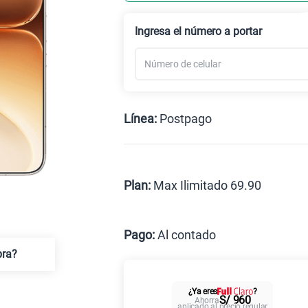
Celular liberado
Ingresa el número a portar
Línea:
Postpago
Postpago
Prepago
Plan:
Max Ilimitado 69.90
Max
Pago:
Al contado
pra?
Al contado
C
¿Ya eres
?
Paga solo
S/ 960
Ahorra
aplicado al precio regular