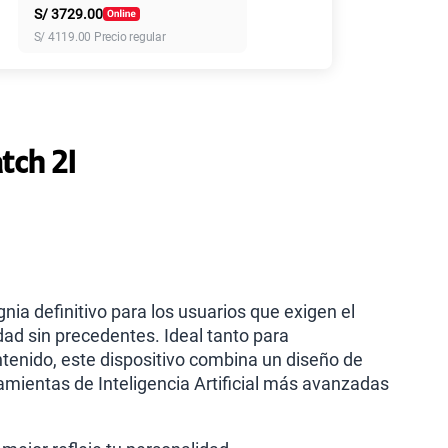
S/
3729.00
155 GB
en alta velocidad
S/
4119.00
Precio regular
S/
95.90
 más planes
tch 2I
ia definitivo para los usuarios que exigen el
ad sin precedentes. Ideal tanto para
tenido, este dispositivo combina un diseño de
ramientas de Inteligencia Artificial más avanzadas