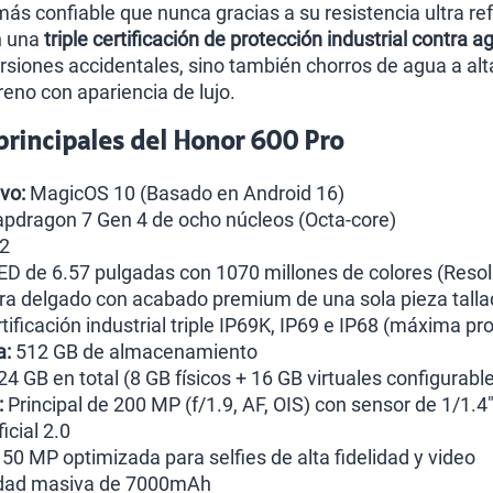
más confiable que nunca gracias a su resistencia ultra r
n una
triple certificación de protección industrial contra a
rsiones accidentales, sino también chorros de agua a alt
reno con apariencia de lujo.
 principales del Honor 600 Pro
vo:
MagicOS 10 (Basado en Android 16)
pdragon 7 Gen 4 de ocho núcleos (Octa-core)
2
 de 6.57 pulgadas con 1070 millones de colores (Resol
tra delgado con acabado premium de una sola pieza talla
tificación industrial triple IP69K, IP69 e IP68 (máxima pr
a:
512 GB de almacenamiento
24 GB en total (8 GB físicos + 16 GB virtuales configurabl
:
Principal de 200 MP (f/1.9, AF, OIS) con sensor de 1/1.4"
ficial 2.0
50 MP optimizada para selfies de alta fidelidad y video
dad masiva de 7000mAh