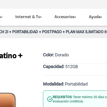
s
Internet & Tv
Accesorios
Ayuda
H 2I + PORTABILIDAD + POSTPAGO + PLAN MAX ILIMITADO 6
Color:
Dorado
atino +
Capacidad:
512GB
Dorado
512GB
Modalidad:
Portabilidad
REQUISITOS:
Tener mínimo 30 días c
Línea Nueva
Portabilid
evaluación crediticia.