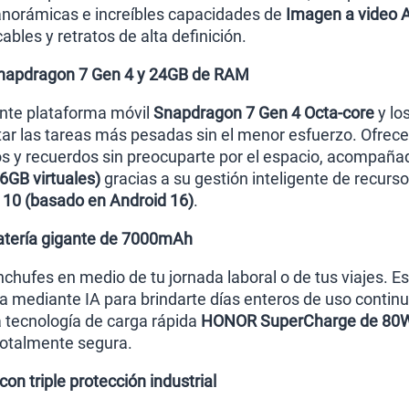
anorámicas e increíbles capacidades de
Imagen a video A
bles y retratos de alta definición.
Snapdragon 7 Gen 4 y 24GB de RAM
ente plataforma móvil
Snapdragon 7 Gen 4 Octa-core
y lo
tar las tareas más pesadas sin el menor esfuerzo. Ofr
os y recuerdos sin preocuparte por el espacio, acompa
6GB virtuales)
gracias a su gestión inteligente de recurs
10 (basado en Android 16)
.
atería gigante de 7000mAh
chufes en medio de tu jornada laboral o de tus viajes. Es
da mediante IA para brindarte días enteros de uso contin
a tecnología de carga rápida
HONOR SuperCharge de 80
otalmente segura.
on triple protección industrial