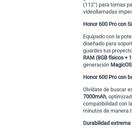
(112°) para tomas p
videollamadas impeca
Honor 600 Pro con 
Equipado con la pot
diseñado para sopor
guardes tus proyect
RAM (8GB físicos + 1
generación
MagicOS 
Honor 600 Pro con b
Olvídate de buscar en
7000mAh
, optimiza
compatibilidad con l
minutos de manera t
Durabilidad extrema c