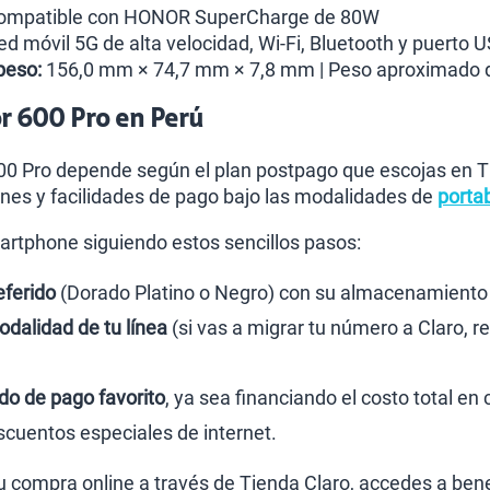
mpatible con HONOR SuperCharge de 80W
d móvil 5G de alta velocidad, Wi-Fi, Bluetooth y puerto 
peso:
156,0 mm × 74,7 mm × 7,8 mm | Peso aproximado 
r 600 Pro en Perú
600 Pro depende según el plan postpago que escojas en 
nes y facilidades de pago bajo las modalidades de
portab
rtphone siguiendo estos sencillos pasos:
eferido
(Dorado Platino o Negro) con su almacenamiento
odalidad de tu línea
(si vas a migrar tu número a Claro, re
o de pago favorito
, ya sea financiando el costo total e
cuentos especiales de internet.
tu compra online a través de Tienda Claro, accedes a b