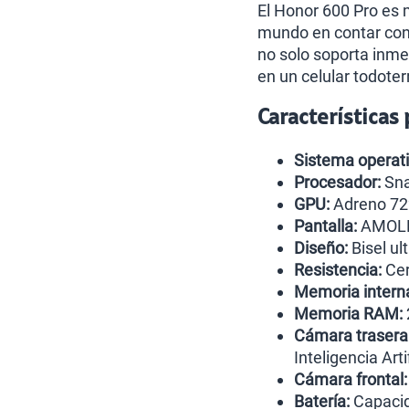
El Honor 600 Pro es 
mundo en contar co
no solo soporta inme
en un celular todoter
Características
Sistema operati
Procesador:
Sna
GPU:
Adreno 72
Pantalla:
AMOLED
Diseño:
Bisel ul
Resistencia:
Cer
Memoria intern
Memoria RAM:
Cámara trasera
Inteligencia Arti
Cámara frontal:
Batería:
Capaci