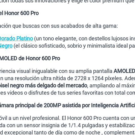
ión todas sus innovaciones y elige el color premium que 
el Honor 600 Pro
cación que buscas con sus acabados de alta gama:
orado Platino
(un tono elegante, con destellos lujosos in
Negro
(el clásico sofisticado, sobrio y minimalista ideal p
AMOLED de Honor 600 Pro
iencia visual inigualable con su amplia pantalla
AMOLED 
n una resolución ultra nítida de 2728 x 1264 píxeles. A
bisel negro más delgado del mercado
, ampliando al máxi
s videos o disfrutes de tus series favoritas con total co
ara principal de 200MP asistida por Inteligencia Artifici
óvil a un nivel profesional. El Honor 600 Pro cuenta con 
da con un sensor insignia de 1/1.4 pulgadas y estabiliza
ad excepcional tanto de día como de noche , complement