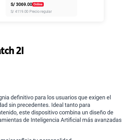
S/
3069.00
155 GB
en alta velocidad
S/
4119.00
Precio regular
S/
95.90
110GB
en alta velocidad
S/
69.90
tch 2I
160GB
en alta velocidad
S/
109.90
175GB
en alta velocidad
S/
159.90
ia definitivo para los usuarios que exigen el
ad sin precedentes. Ideal tanto para
tenido, este dispositivo combina un diseño de
185GB
en alta velocidad
S/
189.90
ramientas de Inteligencia Artificial más avanzadas
200GB
en alta velocidad