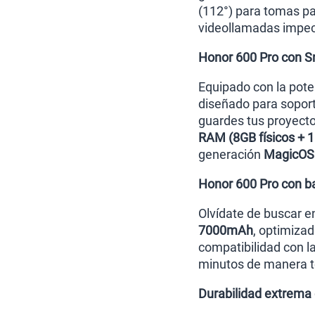
(112°) para tomas p
videollamadas impeca
Honor 600 Pro con 
Equipado con la pot
diseñado para sopor
guardes tus proyect
RAM (8GB físicos + 1
generación
MagicOS 
Honor 600 Pro con b
Olvídate de buscar en
7000mAh
, optimiza
compatibilidad con l
minutos de manera t
Durabilidad extrema c