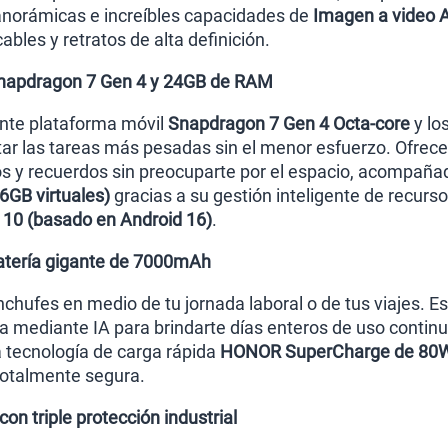
anorámicas e increíbles capacidades de
Imagen a video A
bles y retratos de alta definición.
Snapdragon 7 Gen 4 y 24GB de RAM
ente plataforma móvil
Snapdragon 7 Gen 4 Octa-core
y lo
tar las tareas más pesadas sin el menor esfuerzo. Ofr
os y recuerdos sin preocuparte por el espacio, acompa
6GB virtuales)
gracias a su gestión inteligente de recurs
10 (basado en Android 16)
.
atería gigante de 7000mAh
chufes en medio de tu jornada laboral o de tus viajes. Es
da mediante IA para brindarte días enteros de uso contin
a tecnología de carga rápida
HONOR SuperCharge de 80
otalmente segura.
on triple protección industrial