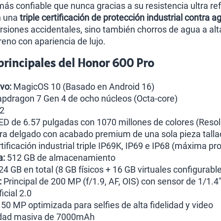
más confiable que nunca gracias a su resistencia ultra r
n una
triple certificación de protección industrial contra a
rsiones accidentales, sino también chorros de agua a alt
reno con apariencia de lujo.
 principales del Honor 600 Pro
vo:
MagicOS 10 (Basado en Android 16)
pdragon 7 Gen 4 de ocho núcleos (Octa-core)
2
 de 6.57 pulgadas con 1070 millones de colores (Resol
tra delgado con acabado premium de una sola pieza talla
tificación industrial triple IP69K, IP69 e IP68 (máxima pr
a:
512 GB de almacenamiento
24 GB en total (8 GB físicos + 16 GB virtuales configurabl
:
Principal de 200 MP (f/1.9, AF, OIS) con sensor de 1/1.4"
ficial 2.0
50 MP optimizada para selfies de alta fidelidad y video
dad masiva de 7000mAh