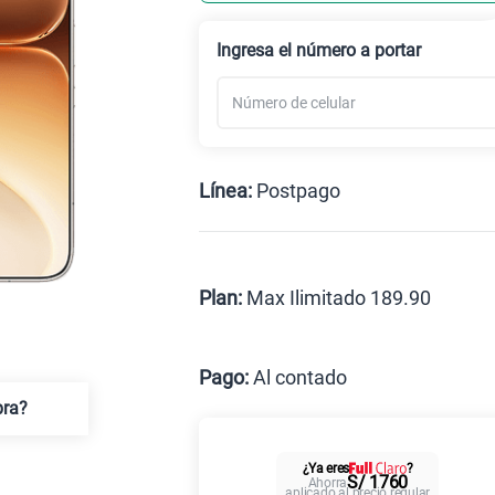
Celular liberado
Ingresa el número a portar
Línea:
Postpago
Postpago
Prepago
Plan:
Max Ilimitado 189.90
Max
Pago:
Al contado
pra?
Al contado
C
¿Ya eres
?
Paga solo
S/ 1760
Ahorra
aplicado al precio regular