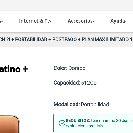
s
Internet & Tv
Accesorios
Ayuda
H 2I + PORTABILIDAD + POSTPAGO + PLAN MAX ILIMITADO 1
Color:
Dorado
atino +
Capacidad:
512GB
512GB
Modalidad:
Portabilidad
REQUISITOS:
Tener mínimo 30 días c
Línea Nueva
Portabilid
evaluación crediticia.