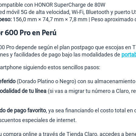
mpatible con HONOR SuperCharge de 80W
d móvil 5G de alta velocidad, Wi-Fi, Bluetooth y puerto 
peso:
156,0 mm × 74,7 mm × 7,8 mm | Peso aproximado 
r 600 Pro en Perú
600 Pro depende según el plan postpago que escojas en 
nes y facilidades de pago bajo las modalidades de
portab
rtphone siguiendo estos sencillos pasos:
eferido
(Dorado Platino o Negro) con su almacenamiento
odalidad de tu línea
(si vas a migrar tu número a Claro, re
o de pago favorito
, ya sea financiando el costo total e
cuentos especiales de internet.
tu compra online a través de Tienda Claro, accedes a b