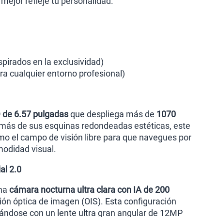
mejor refleje tu personalidad.
S/
289.90
menos planes
spirados en la exclusividad)
ara cualquier entorno profesional)
de 6.57 pulgadas
que despliega más de
1070
demás de sus esquinas redondeadas estéticas, este
mo el campo de visión libre para que navegues por
modidad visual.
al 2.0
una
cámara nocturna ultra clara con IA de 200
ción óptica de imagen (OIS). Esta configuración
ándose con un lente ultra gran angular de 12MP