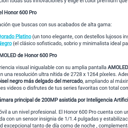
ión todas sus innovaciones y elige el color premium que 
Paga solo
el Honor 600 Pro
Ver 
cación que buscas con sus acabados de alta gama:
orado Platino
(un tono elegante, con destellos lujosos in
Negro
(el clásico sofisticado, sobrio y minimalista ideal p
AMOLED de Honor 600 Pro
iencia visual inigualable con su amplia pantalla
AMOLED 
n una resolución ultra nítida de 2728 x 1264 píxeles. A
bisel negro más delgado del mercado
, ampliando al máxi
s videos o disfrutes de tus series favoritas con total co
ara principal de 200MP asistida por Inteligencia Artifici
óvil a un nivel profesional. El Honor 600 Pro cuenta con 
da con un sensor insignia de 1/1.4 pulgadas y estabiliza
ad excepcional tanto de día como de noche , complement