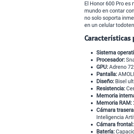
El Honor 600 Pro es 
mundo en contar co
no solo soporta inme
en un celular todoter
Características
Sistema operati
Procesador:
Sna
GPU:
Adreno 72
Pantalla:
AMOLED
Diseño:
Bisel ul
Resistencia:
Cer
Memoria intern
Memoria RAM:
Cámara trasera
Inteligencia Arti
Cámara frontal:
Batería:
Capaci