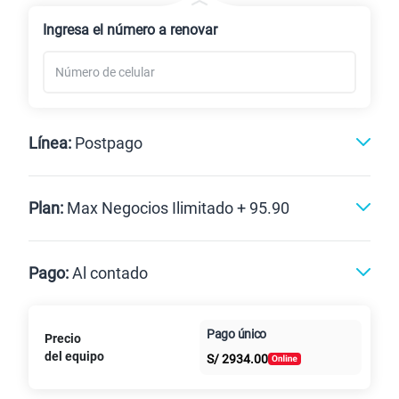
Renovación
Ingresa el número a renovar
Línea:
Postpago
Postpago
Plan:
Max Negocios Ilimitado + 95.90
Max
Max Ilimitado
Pago:
Al contado
Paga en
125GB
en alta velocidad
Pago único
Precio
Al contado
Cuotas Claro
cuotas sin
S/
79.90
del equipo
Paga solo
S/
2934.00
intereses