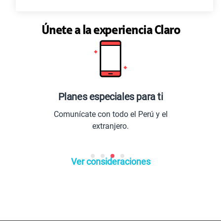
Únete a la experiencia Claro
s especiales para ti
Los mej
ate con todo el Perú y el
Entretenimient
extranjero.
lo últ
Ver consideraciones