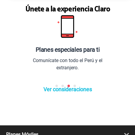
Únete a la experiencia Claro
anes especiales para ti
Los 
unícate con todo el Perú y el
Entretenim
extranjero.
lo
Ver consideraciones
Planes Móviles