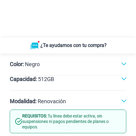
¿Te ayudamos con tu compra?
Color:
Negro
Capacidad:
512GB
Naranja
Negro
512GB
Modalidad:
Renovación
REQUISITOS:
Tu línea debe estar activa, sin
Línea Nueva
Portabilidad
suspensiones ni pagos pendientes de planes o
equipos.