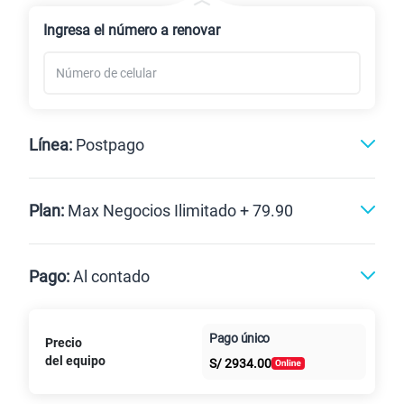
Renovación
Ingresa el número a renovar
Línea:
Postpago
Postpago
Plan:
Max Negocios Ilimitado + 79.90
Max
Max Ilimitado
Pago:
Al contado
Paga en
Pago único
125GB
en alta velocidad
Precio
Al contado
Cuotas Claro
cuotas sin
S/
79.90
del equipo
Paga solo
S/
2934.00
intereses