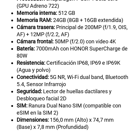
(GPU Adreno 722)
Memoria interna:
512 GB
Memoria RAM:
24GB (8GB + 16GB extendida)
Cámara trasera:
Principal de 200MP (f/1.9, OIS,
AF) + 12MP (f/2.2, AF)
Cámara frontal:
50MP (f/2.0) con video 4K
Batería:
7000mAh con HONOR SuperCharge de
80W
Resistencia:
Certificación IP68, IP69 e IP69K
(Agua y polvo)
Conectividad:
5G NR, Wi-Fi dual band, Bluetooth
5.4, Sensor Infrarrojo
Seguridad:
Lector de huellas dactilares y
Desbloqueo facial 2D
SIM:
Ranura Dual Nano SIM (compatible con
eSIM en la SIM 2)
Dimensiones:
156,0 mm (Alto) x 74,7 mm
(Base) x 7,8 mm (Profundidad)