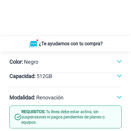
¿Te ayudamos con tu compra?
Color:
Negro
Capacidad:
512GB
Naranja
Negro
512GB
Modalidad:
Renovación
REQUISITOS:
Tu línea debe estar activa, sin
Línea Nueva
Portabilidad
suspensiones ni pagos pendientes de planes o
equipos.