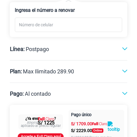
Renovación
Celular liberado
Ingresa el número a renovar
Línea:
Postpago
Postpago
Prepago
Plan:
Max Ilimitado 289.90
Max
Max Ilimitado
Pago:
Al contado
Paga en
125GB
en alta velocidad
Pago único
Al contado
Cuotas Claro
cuotas sin
¿Ya eres
?
S/
79.90
Paga solo
S/ 1225
Ahorra
S/
1709.00
intereses
aplicado al precio regular
S/
2229.00
Accede a Full Claro aquí