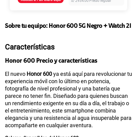
S/
2934.00
Precio regular
155 GB
en alta velocidad
S/
95.90
Paga solo
Sobre tu equipo:
Honor
600 5G Negro + Watch 2I
110GB
en alta velocidad
S/
69.90
Paga solo
Características
160GB
en alta velocidad
S/
109.90
Paga solo
Honor 600 Precio y características
El nuevo
Honor 600
ya está aquí para revolucionar tu
175GB
en alta velocidad
experiencia móvil con lo último en potencia,
S/
159.90
Paga solo
fotografía de nivel profesional y una batería que
parece no tener fin. Diseñado para quienes buscan
185GB
en alta velocidad
un rendimiento exigente en su día a día, el trabajo o
S/
189.90
Paga solo
el entretenimiento, este smartphone combina
elegancia y una resistencia al agua insuperable para
acompañarte en cualquier aventura.
200GB
en alta velocidad
S/
289.90
Paga solo