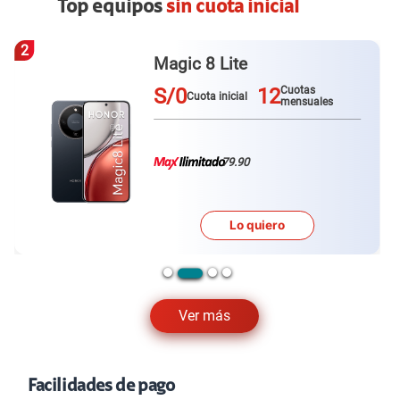
Top equipos
sin cuota inicial
3
Galaxy A57
S/0
12
Cuotas
Cuota inicial
mensuales
79.90
Lo quiero
Ver más
Facilidades de pago