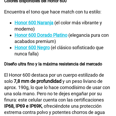
Colores disponibles del Honor 600
Ver menos planes
Encuentra el tono que hace match con tu estilo:
Honor 600 Naranja
(el color más vibrante y
moderno)
Honor 600 Dorado Platino
(elegancia pura con
acabados premium)
Honor 600 Negro
(el clásico sofisticado que
nunca falla)
Diseño ultra fino y la máxima resistencia del mercado
El Honor 600 destaca por un cuerpo estilizado de
solo
7,8 mm de profundidad
y un peso liviano de
aprox. 190g, lo que lo hace comodísimo de usar con
una sola mano. Pero no te dejes engañar por su
finura: este celular cuenta con las certificaciones
IP68, IP69 e IP69K
, ofreciéndote una protección
extrema contra polvo y potentes chorros de agua