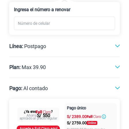
Renovación
Celular liberado
Ingresa el número a renovar
Línea:
Postpago
Postpago
Prepago
Plan:
Max 39.90
Max
Max Ilimitado
Pago:
Al contado
Paga en
Pago único
25GB
en alta velocidad
Al contado
Cuotas Claro
cuotas sin
¿Ya eres
?
S/
29.90
S/ 550
Ahorra
S/
2389.00
Paga solo
intereses
aplicado al precio regular
S/
2759.00
Accede a Full Claro aquí