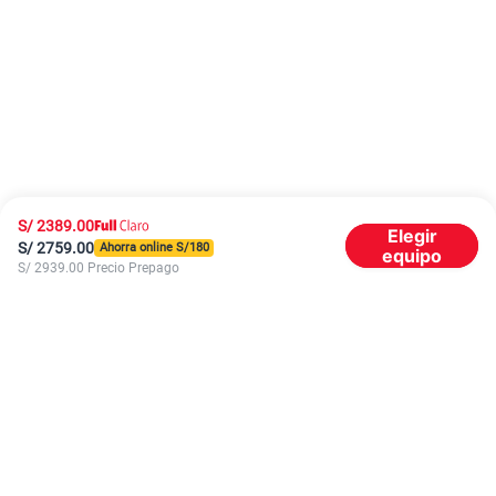
S/
2389.00
Elegir
S/
2759.00
Ahorra online S/
180
equipo
S/
2939.00
Precio Prepago