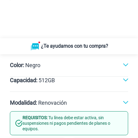
¿Te ayudamos con tu compra?
Color:
Negro
Capacidad:
512GB
Naranja
Negro
512GB
Modalidad:
Renovación
REQUISITOS:
Tu línea debe estar activa, sin
Línea Nueva
Portabilidad
suspensiones ni pagos pendientes de planes o
equipos.