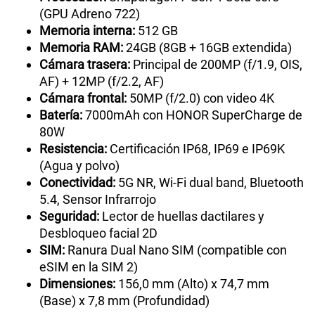
(GPU Adreno 722)
Memoria interna:
512 GB
Memoria RAM:
24GB (8GB + 16GB extendida)
Cámara trasera:
Principal de 200MP (f/1.9, OIS,
AF) + 12MP (f/2.2, AF)
Cámara frontal:
50MP (f/2.0) con video 4K
Batería:
7000mAh con HONOR SuperCharge de
80W
Resistencia:
Certificación IP68, IP69 e IP69K
(Agua y polvo)
Conectividad:
5G NR, Wi-Fi dual band, Bluetooth
5.4, Sensor Infrarrojo
Seguridad:
Lector de huellas dactilares y
Desbloqueo facial 2D
SIM:
Ranura Dual Nano SIM (compatible con
eSIM en la SIM 2)
Dimensiones:
156,0 mm (Alto) x 74,7 mm
(Base) x 7,8 mm (Profundidad)