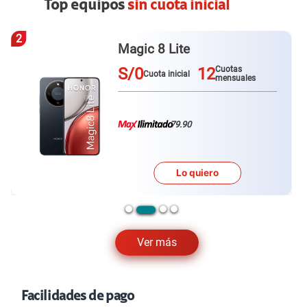
Top equipos
sin cuota inicial
2
Magic 8 Lite
S/0
12
Cuotas
Cuota inicial
mensuales
79.90
Lo quiero
Ver más
Facilidades de pago