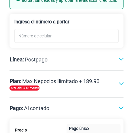
actual, sin deudas y aprobar la evaluación crediticia.
Renovación
Ingresa el número a portar
Línea:
Postpago
Postpago
Plan:
Max Negocios Ilimitado + 189.90
50% dto. x 12 meses
Max
Max Ilimitado
Pago:
Al contado
Paga en
125GB
en alta velocidad
Pago único
Precio
Al contado
Cuotas Claro
cuotas sin