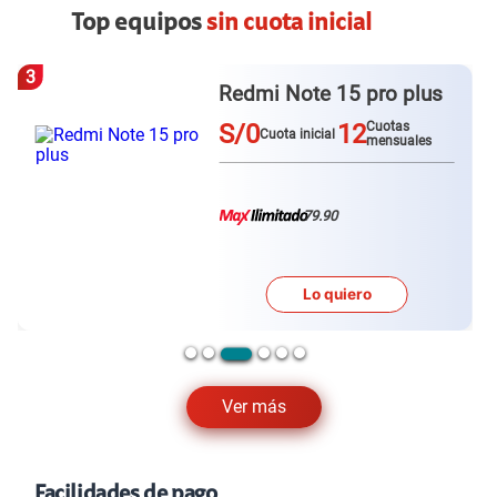
Top equipos
sin cuota inicial
3
Redmi Note 15 pro plus
S/0
12
Cuotas
Cuota inicial
mensuales
79.90
Lo quiero
Ver más
Facilidades de pago