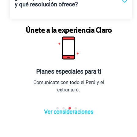
y qué resolución ofrece?
Únete a la experiencia Claro
especiales para ti
Los mejor
e con todo el Perú y el
Entretenimiento d
extranjero.
lo últim
Ver consideraciones