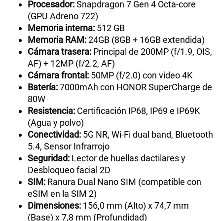
Procesador:
Snapdragon 7 Gen 4 Octa-core
(GPU Adreno 722)
Memoria interna:
512 GB
Memoria RAM:
24GB (8GB + 16GB extendida)
Cámara trasera:
Principal de 200MP (f/1.9, OIS,
AF) + 12MP (f/2.2, AF)
Cámara frontal:
50MP (f/2.0) con video 4K
Batería:
7000mAh con HONOR SuperCharge de
80W
Resistencia:
Certificación IP68, IP69 e IP69K
(Agua y polvo)
Conectividad:
5G NR, Wi-Fi dual band, Bluetooth
5.4, Sensor Infrarrojo
Seguridad:
Lector de huellas dactilares y
Desbloqueo facial 2D
SIM:
Ranura Dual Nano SIM (compatible con
eSIM en la SIM 2)
Dimensiones:
156,0 mm (Alto) x 74,7 mm
(Base) x 7,8 mm (Profundidad)