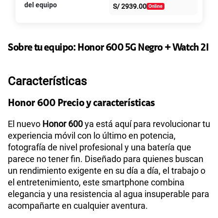
S/
39.95
S/
79.90
del equipo
S/
2939.00
intereses
Paga solo
50% dto. x 6 meses
135GB
en alta velocidad
S/
47.95
Sobre tu equipo:
Honor
600 5G Negro + Watch 2I
S/
95.90
Paga solo
50% dto. x 12 meses
Características
160GB
en alta velocidad
S/
54.95
S/
109.90
Paga solo
50% dto. x 12 meses
Honor 600 Precio y características
El nuevo
Honor 600
ya está aquí para revolucionar tu
110GB
en alta velocidad
experiencia móvil con lo último en potencia,
S/
69.90
Paga solo
fotografía de nivel profesional y una batería que
parece no tener fin. Diseñado para quienes buscan
175GB
en alta velocidad
un rendimiento exigente en su día a día, el trabajo o
S/
79.95
S/
159.90
el entretenimiento, este smartphone combina
Paga solo
50% dto. x 12 meses
elegancia y una resistencia al agua insuperable para
acompañarte en cualquier aventura.
185GB
en alta velocidad