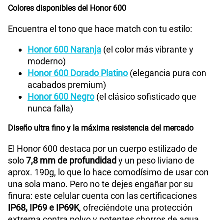
S/
94.95
S/
189.90
Colores disponibles del Honor 600
Paga solo
50% dto. x 12 meses
Encuentra el tono que hace match con tu estilo:
200GB
en alta velocidad
Honor 600 Naranja
(el color más vibrante y
S/
144.95
S/
289.90
Paga solo
moderno)
50% dto. x 12 meses
Honor 600 Dorado Platino
(elegancia pura con
Ver menos planes
acabados premium)
Honor 600 Negro
(el clásico sofisticado que
nunca falla)
Diseño ultra fino y la máxima resistencia del mercado
El Honor 600 destaca por un cuerpo estilizado de
solo
7,8 mm de profundidad
y un peso liviano de
aprox. 190g, lo que lo hace comodísimo de usar con
una sola mano. Pero no te dejes engañar por su
finura: este celular cuenta con las certificaciones
IP68, IP69 e IP69K
, ofreciéndote una protección
extrema contra polvo y potentes chorros de agua