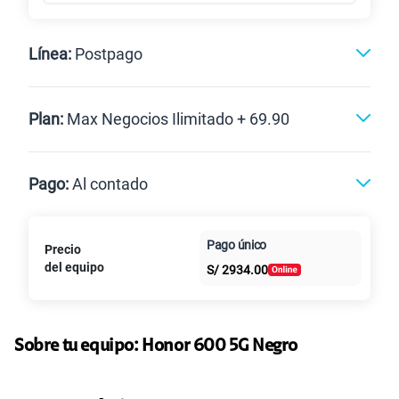
Línea:
Postpago
Postpago
Plan:
Max Negocios Ilimitado + 69.90
Max
Max Ilimitado
Pago:
Al contado
Paga en
125GB
en alta velocidad
Pago único
Precio
Al contado
Cuotas Claro
cuotas sin
S/
79.90
del equipo
Paga solo
S/
2934.00
intereses
135GB
en alta velocidad
S/
95.90
Paga solo
Sobre tu equipo:
Honor
600 5G Negro
160GB
en alta velocidad