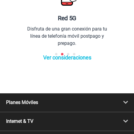
Red 5G
Disfruta de una gran conexión para tu
línea de telefonía móvil postpago y
prepago.
Ver consideraciones
Planes Móviles
Portabilidad
Línea Nueva
Internet & TV
Línea Adicional
Planes ilimitados
Internet Fibra Óptica
Prepago Chévere