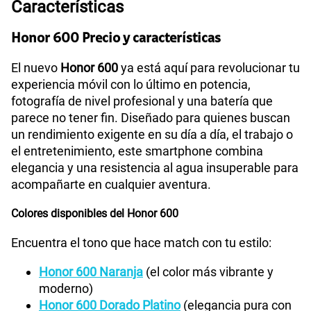
Características
S/
109.90
Paga solo
Honor 600 Precio y características
110GB
en alta velocidad
El nuevo
Honor 600
ya está aquí para revolucionar tu
S/
69.90
Paga solo
experiencia móvil con lo último en potencia,
fotografía de nivel profesional y una batería que
175GB
en alta velocidad
parece no tener fin. Diseñado para quienes buscan
S/
159.90
un rendimiento exigente en su día a día, el trabajo o
Paga solo
el entretenimiento, este smartphone combina
elegancia y una resistencia al agua insuperable para
185GB
en alta velocidad
acompañarte en cualquier aventura.
S/
189.90
Paga solo
Colores disponibles del Honor 600
200GB
en alta velocidad
Encuentra el tono que hace match con tu estilo:
S/
289.90
Paga solo
Honor 600 Naranja
(el color más vibrante y
Ver menos planes
moderno)
Honor 600 Dorado Platino
(elegancia pura con