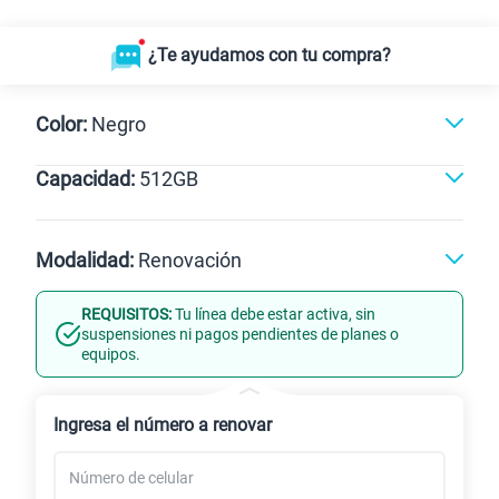
¿Te ayudamos con tu compra?
Color:
Negro
Capacidad:
512GB
Naranja
Dorado
Negro
512GB
Modalidad:
Renovación
REQUISITOS:
Tu línea debe estar activa, sin
Línea Nueva
Portabilidad
suspensiones ni pagos pendientes de planes o
equipos.
Renovación
Ingresa el número a renovar