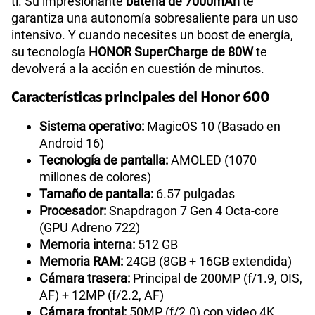
ti. Su impresionante
batería de 7000mAh
te
garantiza una autonomía sobresaliente para un uso
intensivo. Y cuando necesites un boost de energía,
su tecnología
HONOR SuperCharge de 80W
te
devolverá a la acción en cuestión de minutos.
Características principales del Honor 600
Sistema operativo:
MagicOS 10 (Basado en
Android 16)
Tecnología de pantalla:
AMOLED (1070
millones de colores)
Tamaño de pantalla:
6.57 pulgadas
Procesador:
Snapdragon 7 Gen 4 Octa-core
(GPU Adreno 722)
Memoria interna:
512 GB
Memoria RAM:
24GB (8GB + 16GB extendida)
Cámara trasera:
Principal de 200MP (f/1.9, OIS,
AF) + 12MP (f/2.2, AF)
Cámara frontal:
50MP (f/2.0) con video 4K