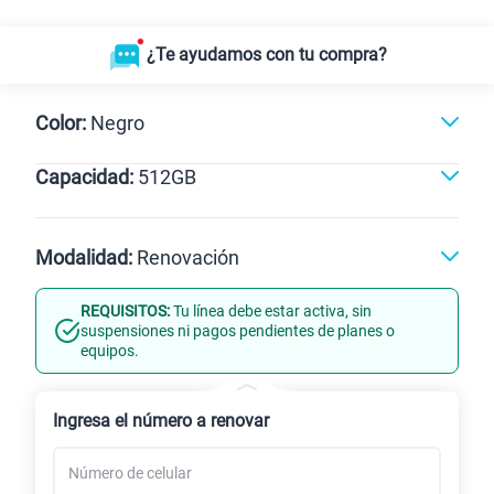
¿Te ayudamos con tu compra?
Color:
Negro
Capacidad:
512GB
Naranja
Dorado
Negro
512GB
Modalidad:
Renovación
REQUISITOS:
Tu línea debe estar activa, sin
Línea Nueva
Portabilidad
suspensiones ni pagos pendientes de planes o
equipos.
Renovación
Ingresa el número a renovar