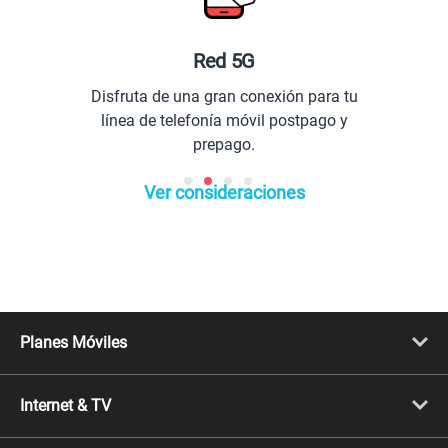
Red 5G
Disfruta de una gran conexión para tu
línea de telefonía móvil postpago y
prepago.
Ver consideraciones
Planes Móviles
Portabilidad
Línea Nueva
Internet & TV
Línea Adicional
Planes ilimitados
Internet Fibra Óptica
Prepago Chévere