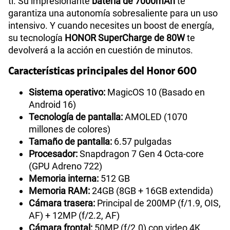
ti. Su impresionante
batería de 7000mAh
te
garantiza una autonomía sobresaliente para un uso
intensivo. Y cuando necesites un boost de energía,
su tecnología
HONOR SuperCharge de 80W
te
devolverá a la acción en cuestión de minutos.
Características principales del Honor 600
Sistema operativo:
MagicOS 10 (Basado en
Android 16)
Tecnología de pantalla:
AMOLED (1070
millones de colores)
Tamaño de pantalla:
6.57 pulgadas
Procesador:
Snapdragon 7 Gen 4 Octa-core
(GPU Adreno 722)
Memoria interna:
512 GB
Memoria RAM:
24GB (8GB + 16GB extendida)
Cámara trasera:
Principal de 200MP (f/1.9, OIS,
AF) + 12MP (f/2.2, AF)
Cámara frontal:
50MP (f/2.0) con video 4K