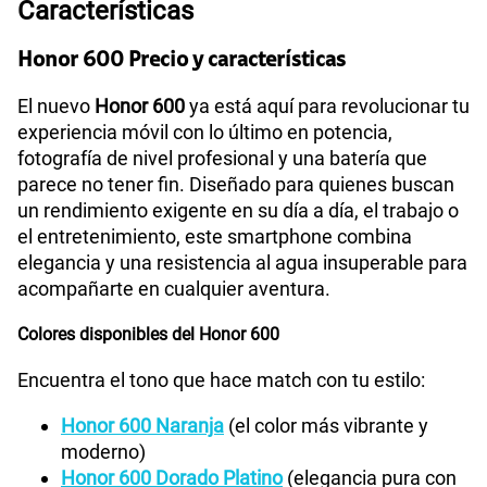
S/
39.90
Características
Paga solo
Honor 600 Precio y características
75 GB
en alta velocidad
S/
55.90
Paga solo
El nuevo
Honor 600
ya está aquí para revolucionar tu
experiencia móvil con lo último en potencia,
Ver menos planes
fotografía de nivel profesional y una batería que
parece no tener fin. Diseñado para quienes buscan
un rendimiento exigente en su día a día, el trabajo o
el entretenimiento, este smartphone combina
elegancia y una resistencia al agua insuperable para
acompañarte en cualquier aventura.
Colores disponibles del Honor 600
Encuentra el tono que hace match con tu estilo:
Honor 600 Naranja
(el color más vibrante y
moderno)
Honor 600 Dorado Platino
(elegancia pura con