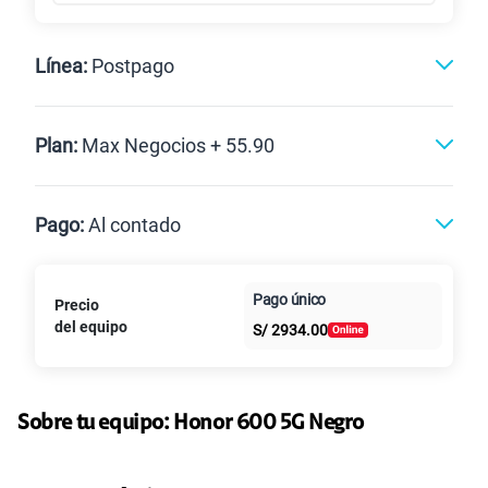
Línea:
Postpago
Postpago
Plan:
Max Negocios + 55.90
Max
Max Ilimitado
Pago:
Al contado
Paga en
Pago único
Precio
10GB
en alta velocidad
Al contado
Cuotas Claro
cuotas sin
S/
29.90
del equipo
Paga solo
S/
2934.00
intereses
45GB
en alta velocidad
S/
49.90
Paga solo
Sobre tu equipo:
Honor
600 5G Negro
30GB
en alta velocidad