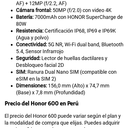
Cámara trasera:
Principal de 200MP (f/1.9, OIS,
AF) + 12MP (f/2.2, AF)
Cámara frontal:
50MP (f/2.0) con video 4K
Batería:
7000mAh con HONOR SuperCharge de
80W
Resistencia:
Certificación IP68, IP69 e IP69K
(Agua y polvo)
Conectividad:
5G NR, Wi-Fi dual band, Bluetooth
5.4, Sensor Infrarrojo
Seguridad:
Lector de huellas dactilares y
Desbloqueo facial 2D
SIM:
Ranura Dual Nano SIM (compatible con
eSIM en la SIM 2)
Dimensiones:
156,0 mm (Alto) x 74,7 mm
(Base) x 7,8 mm (Profundidad)
Precio del Honor 600 en Perú
El precio del Honor 600 puede variar según el plan y