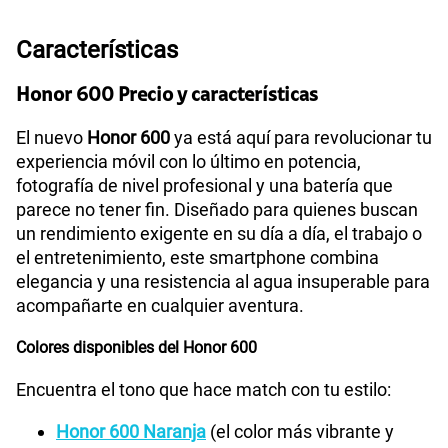
Sobre tu equipo:
Honor
600 5G Negro
S/
69.90
Paga solo
Características
160GB
en alta velocidad
S/
109.90
Paga solo
Honor 600 Precio y características
175GB
en alta velocidad
El nuevo
Honor 600
ya está aquí para revolucionar tu
S/
159.90
Paga solo
experiencia móvil con lo último en potencia,
fotografía de nivel profesional y una batería que
parece no tener fin. Diseñado para quienes buscan
185GB
en alta velocidad
S/
189.90
un rendimiento exigente en su día a día, el trabajo o
Paga solo
el entretenimiento, este smartphone combina
elegancia y una resistencia al agua insuperable para
200GB
en alta velocidad
acompañarte en cualquier aventura.
S/
289.90
Paga solo
Colores disponibles del Honor 600
Ver menos planes
Encuentra el tono que hace match con tu estilo: