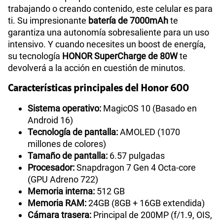
Si eres de los que pasa todo el día fuera de casa
trabajando o creando contenido, este celular es para
ti. Su impresionante
batería de 7000mAh
te
garantiza una autonomía sobresaliente para un uso
intensivo. Y cuando necesites un boost de energía,
su tecnología
HONOR SuperCharge de 80W
te
devolverá a la acción en cuestión de minutos.
Características principales del Honor 600
Sistema operativo:
MagicOS 10 (Basado en
Android 16)
Tecnología de pantalla:
AMOLED (1070
millones de colores)
Tamaño de pantalla:
6.57 pulgadas
Procesador:
Snapdragon 7 Gen 4 Octa-core
(GPU Adreno 722)
Memoria interna:
512 GB
Memoria RAM:
24GB (8GB + 16GB extendida)