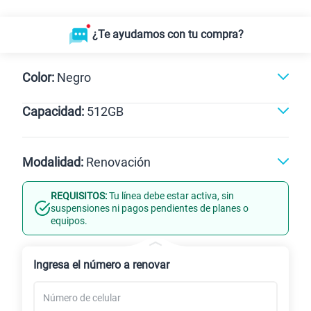
¿Te ayudamos con tu compra?
Color:
Negro
Capacidad:
512GB
Naranja
Dorado
Negro
512GB
Modalidad:
Renovación
REQUISITOS:
Tu línea debe estar activa, sin
Línea Nueva
Portabilidad
suspensiones ni pagos pendientes de planes o
equipos.
Renovación
Celular liberado
Ingresa el número a renovar