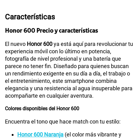
S/
69.90
Paga solo
Características
160GB
en alta velocidad
S/
109.90
Paga solo
Honor 600 Precio y características
El nuevo
Honor 600
ya está aquí para revolucionar tu
175GB
en alta velocidad
experiencia móvil con lo último en potencia,
S/
159.90
Paga solo
fotografía de nivel profesional y una batería que
parece no tener fin. Diseñado para quienes buscan
185GB
en alta velocidad
un rendimiento exigente en su día a día, el trabajo o
S/
189.90
Paga solo
el entretenimiento, este smartphone combina
elegancia y una resistencia al agua insuperable para
acompañarte en cualquier aventura.
200GB
en alta velocidad
S/
289.90
Paga solo
Colores disponibles del Honor 600
Ver menos planes
Encuentra el tono que hace match con tu estilo:
Honor 600 Naranja
(el color más vibrante y