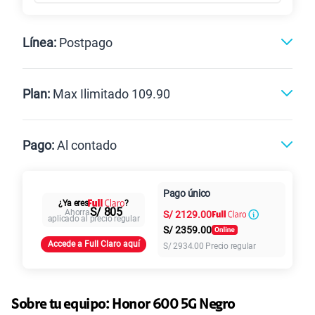
Línea:
Postpago
Postpago
Prepago
Plan:
Max Ilimitado 109.90
Max
Max Ilimitado
Pago:
Al contado
Paga en
125GB
en alta velocidad
Pago único
Al contado
Cuotas Claro
cuotas sin
¿Ya eres
?
S/
79.90
Paga solo
S/ 805
Ahorra
S/
2129.00
intereses
aplicado al precio regular
S/
2359.00
Accede a Full Claro aquí
S/
2934.00
Precio regular
155 GB
en alta velocidad
S/
95.90
Paga solo
Sobre tu equipo:
Honor
600 5G Negro
110GB
en alta velocidad