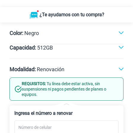
¿Te ayudamos con tu compra?
Color:
Negro
Capacidad:
512GB
Naranja
Dorado
Negro
512GB
Modalidad:
Renovación
REQUISITOS:
Tu línea debe estar activa, sin
Línea Nueva
Portabilidad
suspensiones ni pagos pendientes de planes o
equipos.
Renovación
Celular liberado
Ingresa el número a renovar