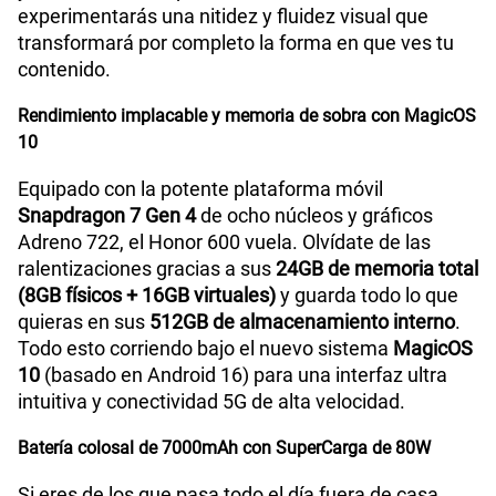
experimentarás una nitidez y fluidez visual que
transformará por completo la forma en que ves tu
contenido.
Rendimiento implacable y memoria de sobra con MagicOS
10
Equipado con la potente plataforma móvil
Snapdragon 7 Gen 4
de ocho núcleos y gráficos
Adreno 722, el Honor 600 vuela. Olvídate de las
ralentizaciones gracias a sus
24GB de memoria total
(8GB físicos + 16GB virtuales)
y guarda todo lo que
quieras en sus
512GB de almacenamiento interno
.
Todo esto corriendo bajo el nuevo sistema
MagicOS
10
(basado en Android 16) para una interfaz ultra
intuitiva y conectividad 5G de alta velocidad.
Batería colosal de 7000mAh con SuperCarga de 80W
Si eres de los que pasa todo el día fuera de casa