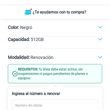
¿Te ayudamos con tu compra?
Color:
Negro
Capacidad:
512GB
Naranja
Dorado
Negro
512GB
Modalidad:
Renovación
REQUISITOS:
Tu línea debe estar activa, sin
Línea Nueva
Portabilidad
suspensiones ni pagos pendientes de planes o
equipos.
Renovación
Celular liberado
Ingresa el número a renovar