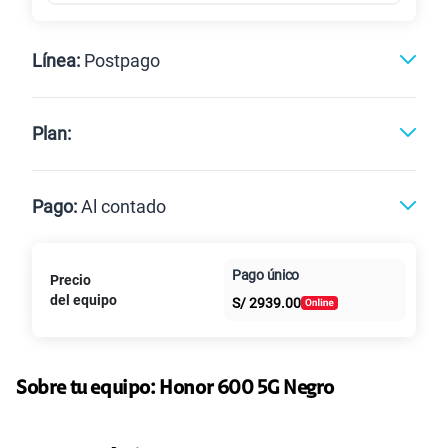
Línea:
Postpago
Postpago
Prepago
Plan:
Max
Max Ilimitado
Pago:
Al contado
Paga en
Pago único
Precio
25GB
en alta velocidad
Al contado
Cuotas Claro
cuotas sin
S/
29.90
del equipo
Paga solo
S/
2939.00
intereses
45GB
en alta velocidad
S/
49.90
Paga solo
Sobre tu equipo:
Honor
600 5G Negro
Ver más planes