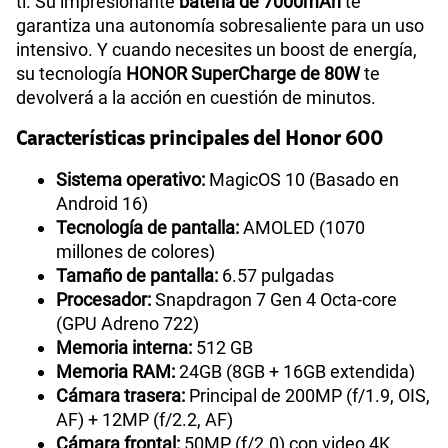
ti. Su impresionante
batería de 7000mAh
te
garantiza una autonomía sobresaliente para un uso
intensivo. Y cuando necesites un boost de energía,
su tecnología
HONOR SuperCharge de 80W
te
devolverá a la acción en cuestión de minutos.
Características principales del Honor 600
Sistema operativo:
MagicOS 10 (Basado en
Android 16)
Tecnología de pantalla:
AMOLED (1070
millones de colores)
Tamaño de pantalla:
6.57 pulgadas
Procesador:
Snapdragon 7 Gen 4 Octa-core
(GPU Adreno 722)
Memoria interna:
512 GB
Memoria RAM:
24GB (8GB + 16GB extendida)
Cámara trasera:
Principal de 200MP (f/1.9, OIS,
AF) + 12MP (f/2.2, AF)
Cámara frontal:
50MP (f/2.0) con video 4K