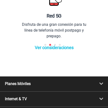
Red 5G
Disfruta de una gran conexión para tu
línea de telefonía móvil postpago y
prepago.
Ver consideraciones
Planes Móviles
Portabilidad
Línea Nueva
Internet & TV
Línea Adicional
Planes ilimitados