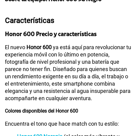
Paga solo
50% dto. x 12 meses
Características
160GB
en alta velocidad
S/
54.95
S/
109.90
Paga solo
50% dto. x 12 meses
Honor 600 Precio y características
El nuevo
Honor 600
ya está aquí para revolucionar tu
110GB
en alta velocidad
experiencia móvil con lo último en potencia,
S/
69.90
Paga solo
fotografía de nivel profesional y una batería que
parece no tener fin. Diseñado para quienes buscan
175GB
en alta velocidad
un rendimiento exigente en su día a día, el trabajo o
S/
79.95
S/
159.90
el entretenimiento, este smartphone combina
Paga solo
50% dto. x 12 meses
elegancia y una resistencia al agua insuperable para
acompañarte en cualquier aventura.
185GB
en alta velocidad
S/
94.95
S/
189.90
Colores disponibles del Honor 600
Paga solo
50% dto. x 12 meses
Encuentra el tono que hace match con tu estilo:
200GB
en alta velocidad