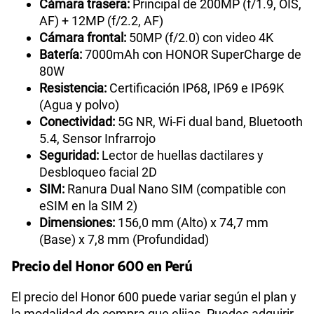
Cámara trasera:
Principal de 200MP (f/1.9, OIS,
AF) + 12MP (f/2.2, AF)
Cámara frontal:
50MP (f/2.0) con video 4K
Batería:
7000mAh con HONOR SuperCharge de
80W
Resistencia:
Certificación IP68, IP69 e IP69K
(Agua y polvo)
Conectividad:
5G NR, Wi-Fi dual band, Bluetooth
5.4, Sensor Infrarrojo
Seguridad:
Lector de huellas dactilares y
Desbloqueo facial 2D
SIM:
Ranura Dual Nano SIM (compatible con
eSIM en la SIM 2)
Dimensiones:
156,0 mm (Alto) x 74,7 mm
(Base) x 7,8 mm (Profundidad)
Precio del Honor 600 en Perú
El precio del Honor 600 puede variar según el plan y
la modalidad de compra que elijas. Puedes adquirir