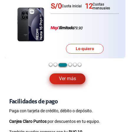
S/0
12
Cuotas
Cuota inicial
mensuales
79.90
Lo quiero
Ver más
Facilidades de pago
Paga con tarjeta de crédito, débito o depósito.
Canjea Claro Puntos
por descuentos en tu equipo.
También puedes comprar con tu
RUC 10
.