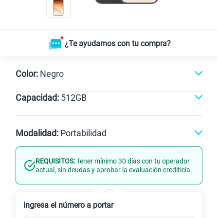
¿Te ayudamos con tu compra?
Color:
Negro
Capacidad:
512GB
Naranja
Dorado
Negro
512GB
Modalidad:
Portabilidad
REQUISITOS:
Tener mínimo 30 días con tu operador
Línea Nueva
Portabilidad
actual, sin deudas y aprobar la evaluación crediticia.
Renovación
Ingresa el número a portar