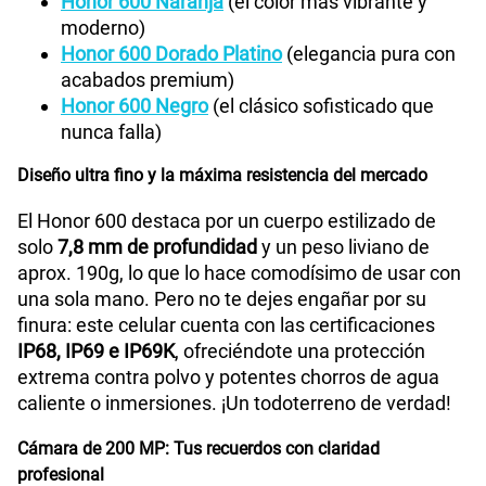
Honor 600 Naranja
(el color más vibrante y
S/
144.95
S/
289.90
Paga solo
moderno)
50% dto. x 12 meses
Honor 600 Dorado Platino
(elegancia pura con
Ver menos planes
acabados premium)
Honor 600 Negro
(el clásico sofisticado que
nunca falla)
Diseño ultra fino y la máxima resistencia del mercado
El Honor 600 destaca por un cuerpo estilizado de
solo
7,8 mm de profundidad
y un peso liviano de
aprox. 190g, lo que lo hace comodísimo de usar con
una sola mano. Pero no te dejes engañar por su
finura: este celular cuenta con las certificaciones
IP68, IP69 e IP69K
, ofreciéndote una protección
extrema contra polvo y potentes chorros de agua
caliente o inmersiones. ¡Un todoterreno de verdad!
Cámara de 200 MP: Tus recuerdos con claridad
profesional