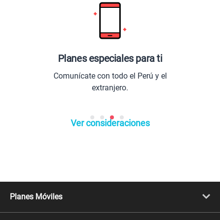
anes especiales para ti
Los 
unícate con todo el Perú y el
Entretenim
extranjero.
lo
Ver consideraciones
Planes Móviles
Portabilidad