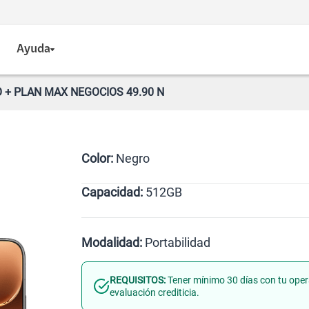
Ayuda
 + PLAN MAX NEGOCIOS 49.90 N
Color:
Negro
Capacidad:
512GB
Naranja
Dorado
Negro
512GB
Modalidad:
Portabilidad
REQUISITOS:
Tener mínimo 30 días con tu oper
Línea Nueva
Portabilidad
evaluación crediticia.