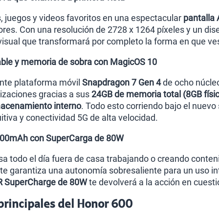
s, juegos y videos favoritos en una espectacular
pantalla
ores. Con una resolución de 2728 x 1264 píxeles y un d
 visual que transformará por completo la forma en que ve
ble y memoria de sobra con MagicOS 10
ente plataforma móvil
Snapdragon 7 Gen 4
de ocho núcleo
tizaciones gracias a sus
24GB de memoria total (8GB físic
acenamiento interno
. Todo esto corriendo bajo el nuev
uitiva y conectividad 5G de alta velocidad.
7000mAh con SuperCarga de 80W
sa todo el día fuera de casa trabajando o creando conteni
te garantiza una autonomía sobresaliente para un uso in
 SuperCharge de 80W
te devolverá a la acción en cuest
 principales del Honor 600