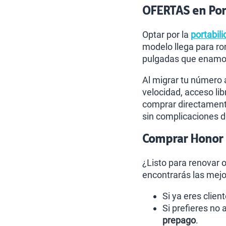
OFERTAS en Port
Optar por la
portabili
modelo llega para r
pulgadas que enamora
Al migrar tu número 
velocidad, acceso lib
comprar directamente
sin complicaciones d
Comprar Honor 6
¿Listo para renovar 
encontrarás las mejo
Si ya eres clien
Si prefieres no
prepago
.