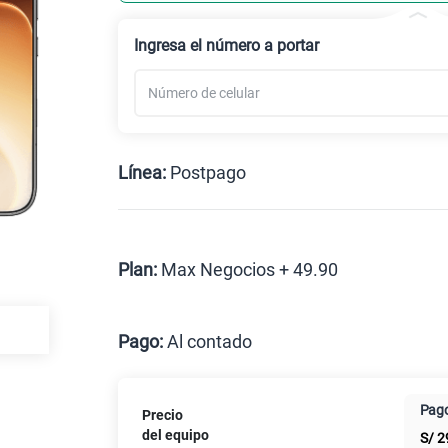
Ingresa el número a portar
Línea:
Postpago
Postpago
Plan:
Max Negocios + 49.90
Max
Pago:
Al contado
Al contado
Cuotas Cl
Pago
Precio
Paga solo
del equipo
S/
2