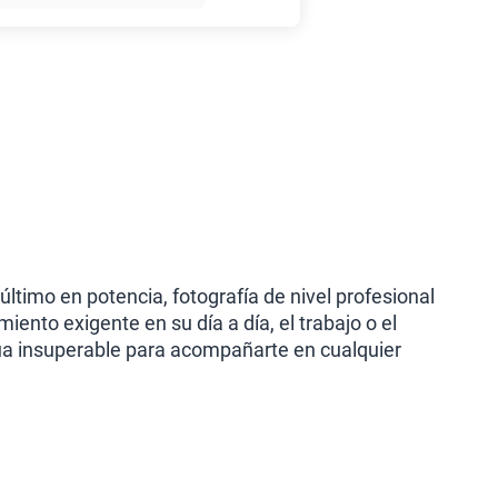
45GB
en alta velocidad
S/
49.90
anes
último en potencia, fotografía de nivel profesional
ento exigente en su día a día, el trabajo o el
ua insuperable para acompañarte en cualquier