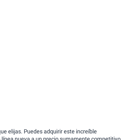
e elijas. Puedes adquirir este increíble
o línea nueva a un precio sumamente competitivo.