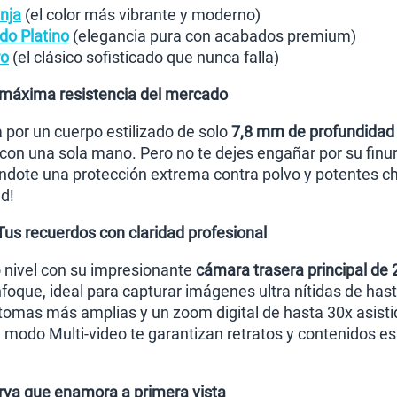
nja
(el color más vibrante y moderno)
do Platino
(elegancia pura con acabados premium)
ro
(el clásico sofisticado que nunca falla)
la máxima resistencia del mercado
 por un cuerpo estilizado de solo
7,8 mm de profundidad
on una sola mano. Pero no te dejes engañar por su finura
éndote una protección extrema contra polvo y potentes c
d!
us recuerdos con claridad profesional
o nivel con su impresionante
cámara trasera principal de
nfoque, ideal para capturar imágenes ultra nítidas de ha
tomas más amplias y un zoom digital de hasta 30x asistid
 modo Multi-video te garantizan retratos y contenidos e
va que enamora a primera vista