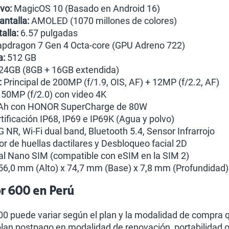
vo:
MagicOS 10 (Basado en Android 16)
antalla:
AMOLED (1070 millones de colores)
alla:
6.57 pulgadas
pdragon 7 Gen 4 Octa-core (GPU Adreno 722)
a:
512 GB
24GB (8GB + 16GB extendida)
:
Principal de 200MP (f/1.9, OIS, AF) + 12MP (f/2.2, AF)
50MP (f/2.0) con video 4K
h con HONOR SuperCharge de 80W
tificación IP68, IP69 e IP69K (Agua y polvo)
 NR, Wi-Fi dual band, Bluetooth 5.4, Sensor Infrarrojo
r de huellas dactilares y Desbloqueo facial 2D
l Nano SIM (compatible con eSIM en la SIM 2)
6,0 mm (Alto) x 74,7 mm (Base) x 7,8 mm (Profundidad)
or 600 en Perú
00 puede variar según el plan y la modalidad de compra qu
lan postpago en modalidad de renovación, portabilidad 