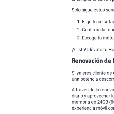
Solo sigue estos sen
Elige tu color f
Confirma la moda
Escoge tu métod
¡Y listo! Llévate tu 
Renovación de 
Si ya eres cliente de
una potencia descomu
A través de la renov
diario y aprovechar l
memoria de 24GB (8GB
experiencia móvil co