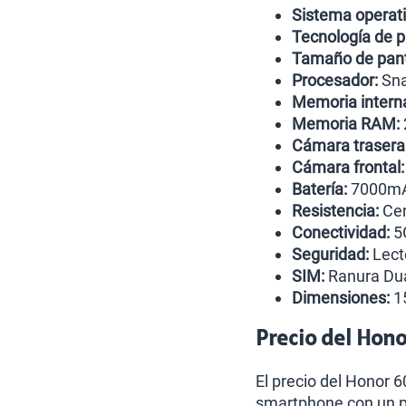
Sistema operati
Tecnología de p
Tamaño de pant
Procesador:
Sna
Memoria intern
Memoria RAM:
Cámara trasera
Cámara frontal:
Batería:
7000mA
Resistencia:
Cer
Conectividad:
5G
Seguridad:
Lecto
SIM:
Ranura Dua
Dimensiones:
15
Precio del Hon
El precio del Honor 6
smartphone con un p