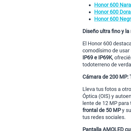
Honor 600 Nara
Honor 600 Dora
Honor 600 Neg
Diseño ultra fino y 
El Honor 600 destaca
comodísimo de usar c
IP69 e IP69K
, ofreci
todoterreno de verda
Cámara de 200 MP: T
Lleva tus fotos a otr
Óptica (OIS) y autoe
lente de 12 MP para 
frontal de 50 MP
y su
tus redes sociales.
Pantalla AMOLED cur