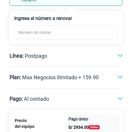
Renovación
Ingresa el número a renovar
Línea:
Postpago
Postpago
Plan:
Max Negocios Ilimitado + 159.90
Max
Max Ilimitado
Pago:
Al contado
Paga en
125GB
en alta velocidad
Pago único
Precio
Al contado
Cuotas Claro
cuotas sin
S/
79.90
del equipo
Paga solo
S/
2934.00
intereses