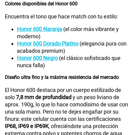
Colores disponibles del Honor 600
200GB
en alta velocidad
S/
289.90
Paga solo
Encuentra el tono que hace match con tu estilo:
Ver menos planes
Honor 600 Naranja
(el color más vibrante y
moderno)
Honor 600 Dorado Platino
(elegancia pura con
acabados premium)
Honor 600 Negro
(el clásico sofisticado que
nunca falla)
Diseño ultra fino y la máxima resistencia del mercado
El Honor 600 destaca por un cuerpo estilizado de
solo
7,8 mm de profundidad
y un peso liviano de
aprox. 190g, lo que lo hace comodísimo de usar con
una sola mano. Pero no te dejes engañar por su
finura: este celular cuenta con las certificaciones
IP68, IP69 e IP69K
, ofreciéndote una protección
extrema contra polvo y potentes chorros de agua