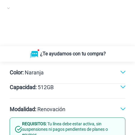
¿Te ayudamos con tu compra?
Color:
Naranja
Capacidad:
512GB
Dorado
Naranja
512GB
Modalidad:
Renovación
REQUISITOS:
Tu línea debe estar activa, sin
Línea Nueva
Portabilidad
suspensiones ni pagos pendientes de planes o
equipos.