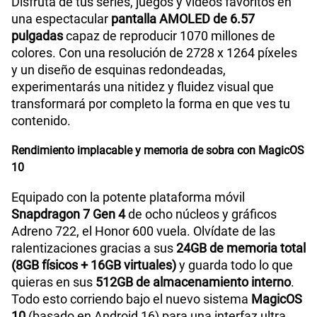
Disfruta de tus series, juegos y videos favoritos en
una espectacular
pantalla AMOLED de 6.57
pulgadas
capaz de reproducir 1070 millones de
colores. Con una resolución de 2728 x 1264 píxeles
y un diseño de esquinas redondeadas,
experimentarás una nitidez y fluidez visual que
transformará por completo la forma en que ves tu
contenido.
Rendimiento implacable y memoria de sobra con MagicOS
10
Equipado con la potente plataforma móvil
Snapdragon 7 Gen 4
de ocho núcleos y gráficos
Adreno 722, el Honor 600 vuela. Olvídate de las
ralentizaciones gracias a sus
24GB de memoria total
(8GB físicos + 16GB virtuales)
y guarda todo lo que
quieras en sus
512GB de almacenamiento interno
.
Todo esto corriendo bajo el nuevo sistema
MagicOS
10
(basado en Android 16) para una interfaz ultra