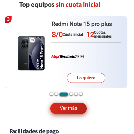
Top equipos
sin cuota inicial
3
Redmi Note 15 pro plus
S/0
12
Cuotas
Cuota inicial
mensuales
79.90
Lo quiero
Ver más
Facilidades de pago