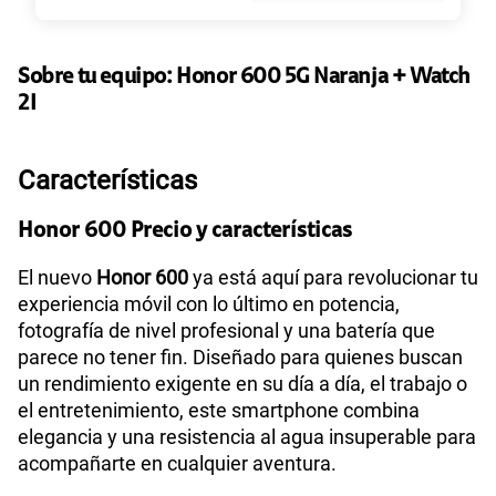
135GB
en alta velocidad
S/
95.90
Paga solo
Sobre tu equipo:
Honor
600 5G Naranja + Watch
2I
160GB
en alta velocidad
S/
109.90
Paga solo
Características
Honor 600 Precio y características
110GB
en alta velocidad
S/
69.90
Paga solo
El nuevo
Honor 600
ya está aquí para revolucionar tu
experiencia móvil con lo último en potencia,
175GB
en alta velocidad
fotografía de nivel profesional y una batería que
S/
159.90
parece no tener fin. Diseñado para quienes buscan
Paga solo
un rendimiento exigente en su día a día, el trabajo o
el entretenimiento, este smartphone combina
185GB
en alta velocidad
elegancia y una resistencia al agua insuperable para
S/
189.90
Paga solo
acompañarte en cualquier aventura.