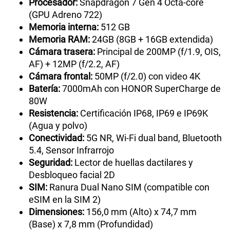
Procesador:
Snapdragon 7 Gen 4 Octa-core
(GPU Adreno 722)
Memoria interna:
512 GB
Memoria RAM:
24GB (8GB + 16GB extendida)
Cámara trasera:
Principal de 200MP (f/1.9, OIS,
AF) + 12MP (f/2.2, AF)
Cámara frontal:
50MP (f/2.0) con video 4K
Batería:
7000mAh con HONOR SuperCharge de
80W
Resistencia:
Certificación IP68, IP69 e IP69K
(Agua y polvo)
Conectividad:
5G NR, Wi-Fi dual band, Bluetooth
5.4, Sensor Infrarrojo
Seguridad:
Lector de huellas dactilares y
Desbloqueo facial 2D
SIM:
Ranura Dual Nano SIM (compatible con
eSIM en la SIM 2)
Dimensiones:
156,0 mm (Alto) x 74,7 mm
(Base) x 7,8 mm (Profundidad)